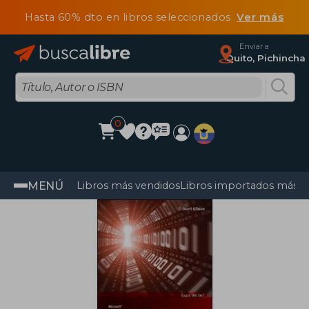
Hasta 60% dto en libros seleccionados
Ver más
Enviar a
Quito, Pichincha
0
MENÚ
Libros más vendidos
Libros importados más v