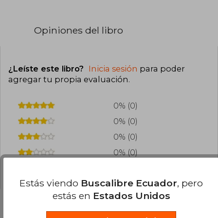
Opiniones del libro
¿Leíste este libro?
Inicia sesión
para poder
agregar tu propia evaluación
.
0% (0)
0% (0)
0% (0)
0% (0)
0% (0)
Estás viendo
Buscalibre Ecuador
, pero
estás en
Estados Unidos