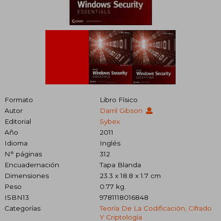
Formato
Libro Físico
Autor
Darril Gibson
Editorial
Sybex
Año
2011
Idioma
Inglés
N° páginas
312
Encuadernación
Tapa Blanda
Dimensiones
23.3 x 18.8 x 1.7 cm
Peso
0.77 kg.
ISBN13
9781118016848
Categorías
Teoría De La Codificación, Cifrado
Y Criptología