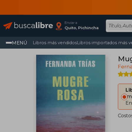
Enviar a
Quito, Pichincha
MENÚ
Libros más vendidos
Libros importados más v
Mug
Fern
Li
Im
En
Costo