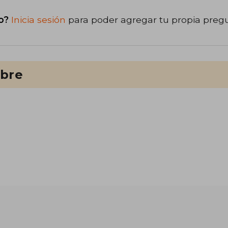
o?
Inicia sesión
para poder agregar tu propia preg
ibre