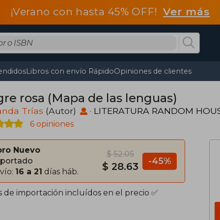
¡Verano con hasta 45% OFF!
Ver más
endidos
Libros con envío Rápido
Opiniones de clientes
re rosa (Mapa de las lenguas)
anda Trías
(Autor)
·
LITERATURA RANDOM HOU
6 opiniones
bro Nuevo
$ 52.05
-45%
portado
$ 28.63
vío:
16 a 21
días háb.
s de importación incluídos en el precio ✅