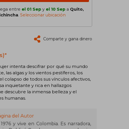
lega entre
el 01 Sep
y
el 10 Sep
a
Quito,
ichincha
.
Seleccionar ubicación
Comparte y gana dinero
s)"
ujer intenta descifrar por qué su mundo
las algas y los vientos pestíferos, los
l colapso de todos sus vínculos afectivos,
a inquietante y rica en hallazgos
ue descubre la inmensa belleza y el
nes humanas.
ágina del Autor
976 y vive en Colombia. Es narradora,