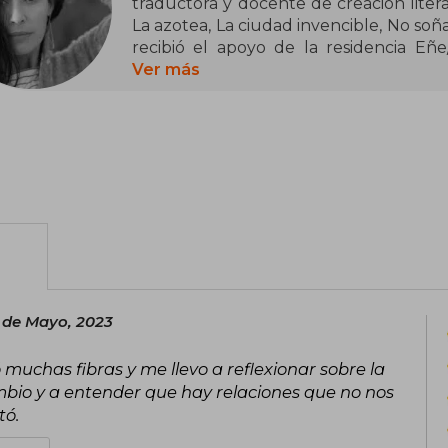
traductora y docente de creación litera
La azotea, La ciudad invencible, No soñ
recibió el apoyo de la residencia Eñe
Premio Nacional de Literatura (Urugua
Ver más
de la crítica (Uruguay, 2021) y el Sor 
2024, Mugre rosa estuvo nominada a 
Unidos. Tanto La azotea como Mugre ros
Award (2020 y 2022). Sus novelas se ha
 de Mayo, 2023
muchas fibras y me llevo a reflexionar sobre la
 cambio y a entender que hay relaciones que no nos
tó.