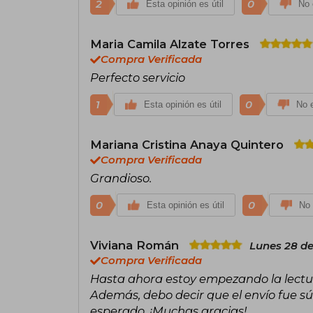
2
0
Esta opinión es útil
No 
Maria Camila Alzate Torres
Compra Verificada
Perfecto servicio
1
0
Esta opinión es útil
No e
Mariana Cristina Anaya Quintero
Compra Verificada
Grandioso.
0
0
Esta opinión es útil
No 
Viviana Román
Lunes 28 de
Compra Verificada
Hasta ahora estoy empezando la lectur
Además, debo decir que el envío fue súp
esperado. ¡Muchas gracias!