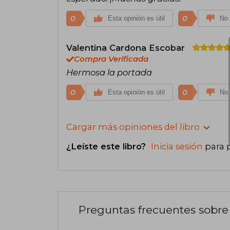
0
0
Esta opinión es útil
No 
Valentina Cardona Escobar
Compra Verificada
Hermosa la portada
0
0
Esta opinión es útil
No 
Cargar más opiniones del libro
¿Leíste este libro?
Inicia sesión
para 
Preguntas frecuentes sobre 