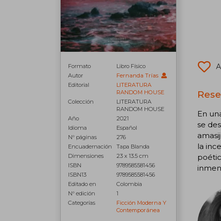
A
Formato
Libro Físico
Autor
Fernanda Trías
Editorial
LITERATURA
Rese
RANDOM HOUSE
Colección
LITERATURA
RANDOM HOUSE
En una
Año
2021
se des
Idioma
Español
amasij
N° páginas
276
la inc
Encuadernación
Tapa Blanda
Dimensiones
23 x 13.5 cm
poétic
ISBN
9789585581456
inmens
ISBN13
9789585581456
Editado en
Colombia
N° edición
1
Categorías
Ficción Moderna Y
Contemporánea