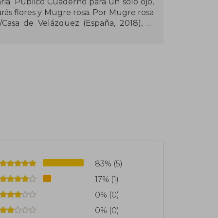
ria. Publicó Cuaderno para un solo ojo,
arás flores y Mugre rosa. Por Mugre rosa
/Casa de Velázquez (España, 2018), el
y, 2020), el Premio Bartolomé Hidalgo
Juana Inés de la Cruz (México, 2021). En
los National Book Awards en Estados
a obtuvieron el British PEN Translates
n traducido a más de quince lenguas.
83% (5)
17% (1)
0% (0)
0% (0)