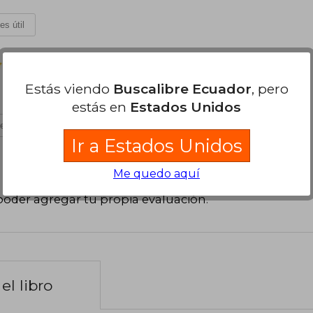
es útil
Martes 11 de Octubre, 2022
Estás viendo
Buscalibre Ecuador
, pero
estás en
Estados Unidos
es útil
Ir a Estados Unidos
Me quedo aquí
poder agregar tu propia evaluación
.
el libro