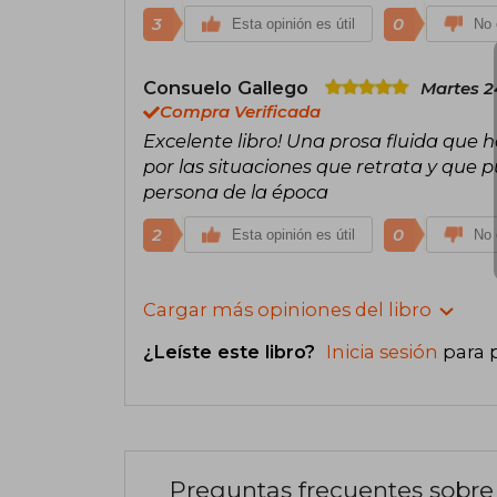
3
0
Esta opinión es útil
No 
Consuelo Gallego
Martes 2
Compra Verificada
Excelente libro! Una prosa fluida que h
por las situaciones que retrata y que 
persona de la época
2
0
Esta opinión es útil
No 
Cargar más opiniones del libro
¿Leíste este libro?
Inicia sesión
para 
Preguntas frecuentes sobre 