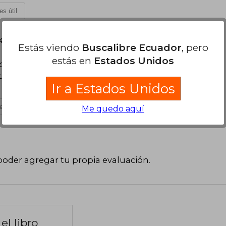
es útil
4 de Septiembre, 2024
Estás viendo
Buscalibre Ecuador
, pero
estás en
Estados Unidos
ace que el lector se sienta parte de la narración
pueden pertenecer a la vida de cualquier
Ir a Estados Unidos
es útil
Me quedo aquí
poder agregar tu propia evaluación
.
el libro