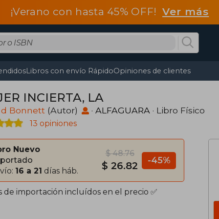
¡Verano con hasta 45% OFF!
Ver más
endidos
Libros con envío Rápido
Opiniones de clientes
ER INCIERTA, LA
ad Bonnett
(Autor)
·
ALFAGUARA
· Libro Físico
13 opiniones
bro Nuevo
$ 48.76
-45%
portado
$ 26.82
vío:
16 a 21
días háb.
s de importación incluídos en el precio ✅