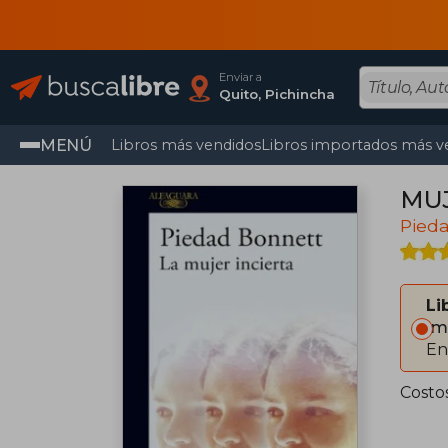
Enviar a
Quito, Pichincha
MENÚ
Libros más vendidos
Libros importados más v
MUJ
Pied
Li
Im
En
Costo