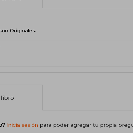
son Originales.
?
libro
o?
Inicia sesión
para poder agregar tu propia preg