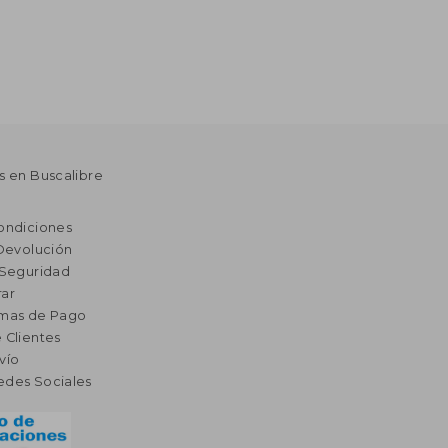
s en Buscalibre
ondiciones
 Devolución
 Seguridad
ar
rmas de Pago
 Clientes
vío
edes Sociales