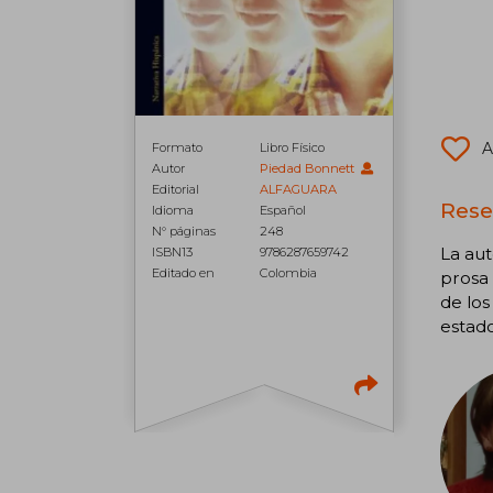
A
Formato
Libro Físico
Autor
Piedad Bonnett
Editorial
ALFAGUARA
Rese
Idioma
Español
N° páginas
248
La aut
ISBN13
9786287659742
Editado en
Colombia
prosa 
de los
estado