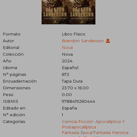
Formato
Libro Físico
Autor
Brandon Sanderson
Editorial
Nova
Colección
Nova
Año
2024
Idioma
Español
N° páginas
672
Encuadernación
Tapa Dura
Dimensiones
23.70 x 16.00
Peso
0.00
ISBN13
9788419260444
Editado en
España
N° edición
1
Categorías
Ciencia Ficción: Apocalíptica Y
Postapocalíptica
Fantasía Épica/fantasía Heroica