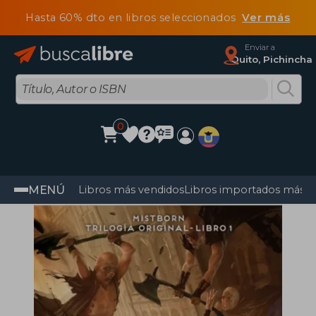
Hasta 60% dto en libros seleccionados
Ver más
Enviar a
Quito, Pichincha
0
MENÚ
Libros más vendidos
Libros importados más v