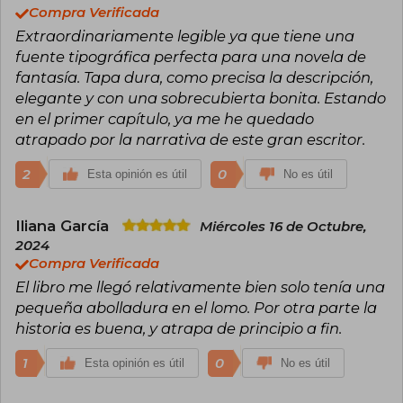
Sanderson ha creado varias novelas gráficas de
Compra Verificada
fantasía, como White Sand o Dark One.
Extraordinariamente legible ya que tiene una
fuente tipográfica perfecta para una novela de
Creó las Leyes de la Magia de Sanderson y
popularizó la idea de sistemas de «magia dura» y
fantasía. Tapa dura, como precisa la descripción,
«magia blanda». ​En 2008, Sanderson inició un
elegante y con una sobrecubierta bonita. Estando
podcast con el escritor Dan Wells y el dibujante
en el primer capítulo, ya me he quedado
Howard Tayler llamado Writing Excuses, en el
que se tratan temas sobre crear escritura de
atrapado por la narrativa de este gran escritor.
géneros y webcómics. En 2016, la compañía de
medios estadounidense DMG Entertainment
2
0
Esta opinión es útil
No es útil
obtiene los derechos de todo el universo de
Cosmere creado por Sanderson,​ pero desde
entonces los derechos han vuelto a manos de
Iliana García
Miércoles 16 de Octubre,
Sanderson. La campaña de Kickstarter de
2024
Sanderson de marzo de 2022 se convirtió en la
Compra Verificada
más exitosa de la historia, con 185.341 donantes
que prometieron 41'754.153 dólares.
El libro me llegó relativamente bien solo tenía una
pequeña abolladura en el lomo. Por otra parte la
Nacido en Nebraska,​ es miembro de la Iglesia
historia es buena, y atrapa de principio a fin.
de Jesucristo de los Santos de los Últimos Días
(mormón) y actualmente reside en Provo (Utah),
1
con su esposa Emily con la que contrajo
0
Esta opinión es útil
No es útil
matrimonio el 7 de julio de 2006.​ Obtuvo un
máster en Literatura Creativa en 2005 en la