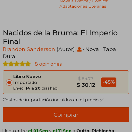
Novela Gráfica / Cómics:
Adaptaciones Literarias
Nacidos de la Bruma: El Imperio
Final
Brandon Sanderson
(Autor)
·
Nova
· Tapa
Dura
8 opiniones
Libro Nuevo
$ 54.77
-45%
Importado
$ 30.12
Envío:
14 a 20
días háb.
Costos de importación incluídos en el precio ✅
Comprar
Llega entre
el 01 Sep
y
el 11 Sep
a
Quito, Pichincha
.