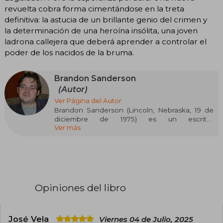
revuelta cobra forma cimentándose en la treta
definitiva: la astucia de un brillante genio del crimen y
la determinación de una heroína insólita, una joven
ladrona callejera que deberá aprender a controlar el
poder de los nacidos de la bruma.
Brandon Sanderson
(Autor)
Ver Página del Autor
Brandon Sanderson (Lincoln, Nebraska, 19 de
diciembre de 1975) es un escritor
Ver más
estadounidense de literatura fantástica y ciencia
ficción. Es conocido sobre todo por el universo
ficticio de Cosmere, en el que se ambientan la
mayoría de sus novelas de fantasía, entre las
que destacan las series Nacidos de la bruma
(Mistborn) y El archivo de las tormentas. Fuera
del Cosmere, ha escrito varias series juveniles y
Opiniones del libro
para jóvenes adultos, como The Reckoners, la
serie Skyward y la serie Alcatraz. También es
conocido por haber terminado la serie de alta
fantasía de Robert Jordan La Rueda del Tiempo.
José Vela
Viernes 04 de Julio, 2025