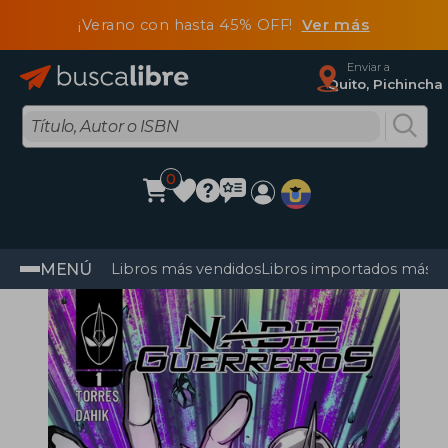
¡Verano con hasta 45% OFF!
Ver más
Enviar a
Quito, Pichincha
0
MENÚ
Libros más vendidos
Libros importados más v