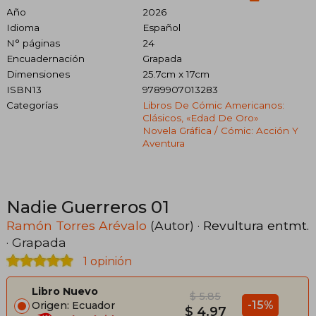
Año
2026
Idioma
Español
N° páginas
24
Encuadernación
Grapada
Dimensiones
25.7cm x 17cm
ISBN13
9789907013283
Categorías
Libros De Cómic Americanos:
Clásicos, «edad De Oro»
Novela Gráfica / Cómic: Acción Y
Aventura
Nadie Guerreros 01
Ramón Torres Arévalo
(Autor) ·
Revultura entmt.
· Grapada
1 opinión
Libro Nuevo
$ 5.85
-15%
Origen: Ecuador
$ 4.97