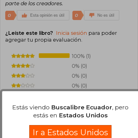
parte de los creadores.
0
0
Esta opinión es útil
No es útil
¿Leíste este libro?
Inicia sesión
para poder
agregar tu propia evaluación
.
100% (1)
0% (0)
0% (0)
0% (0)
0% (0)
Estás viendo
Buscalibre Ecuador
, pero
estás en
Estados Unidos
Ir a Estados Unidos
Preguntas frecuentes sobre el libro