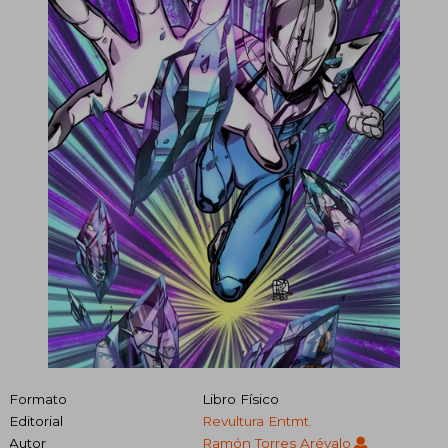
Formato
Libro Físico
Editorial
Revultura Entmt.
Autor
Ramón Torres Arévalo