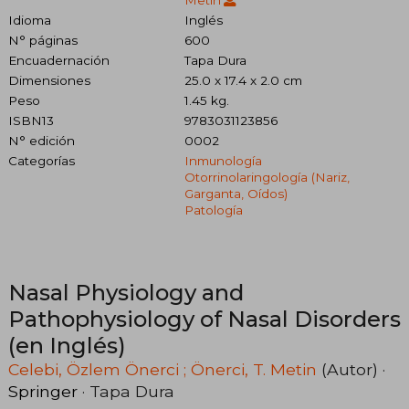
Metin
Idioma
Inglés
N° páginas
600
Encuadernación
Tapa Dura
Dimensiones
25.0 x 17.4 x 2.0 cm
Peso
1.45 kg.
ISBN13
9783031123856
N° edición
0002
Categorías
Inmunología
Otorrinolaringología (nariz,
Garganta, Oídos)
Patología
Nasal Physiology and
Pathophysiology of Nasal Disorders
(en Inglés)
Celebi, Özlem Önerci ; Önerci, T. Metin
(Autor) ·
Springer
· Tapa Dura