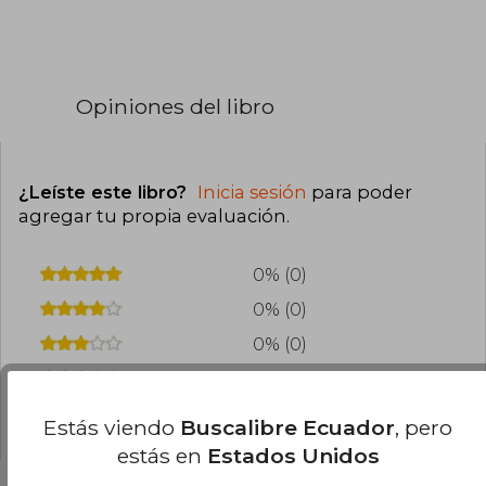
Opiniones del libro
¿Leíste este libro?
Inicia sesión
para poder
agregar tu propia evaluación
.
0% (0)
0% (0)
0% (0)
0% (0)
0% (0)
Estás viendo
Buscalibre Ecuador
, pero
estás en
Estados Unidos