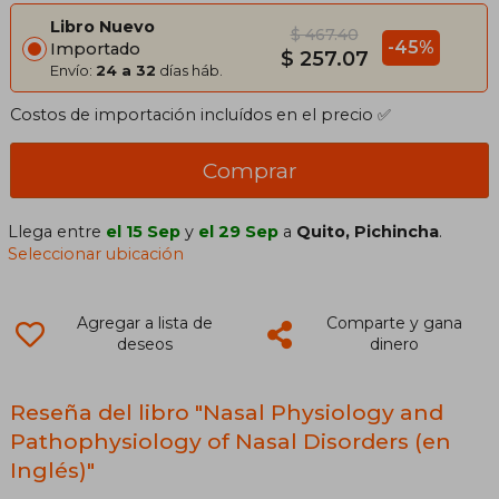
Libro Nuevo
$ 467.40
-45%
Importado
$ 257.07
Envío:
24 a 32
días háb.
Costos de importación incluídos en el precio ✅
Comprar
Llega entre
el 15 Sep
y
el 29 Sep
a
Quito, Pichincha
.
Seleccionar ubicación
Agregar a lista de
Comparte y gana
deseos
dinero
Reseña del libro "Nasal Physiology and
Pathophysiology of Nasal Disorders (en
Inglés)"