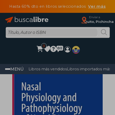
Hasta 60% dto en libros seleccionados
Ver más
Enviar a
Quito, Pichincha
0
MENÚ
Libros más vendidos
Libros importados más v