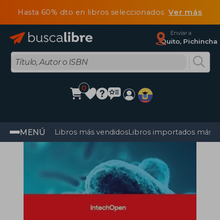
Hasta 60% dto en libros seleccionados
Ver más
Enviar a
Quito, Pichincha
0
MENÚ
Libros más vendidos
Libros importados más v