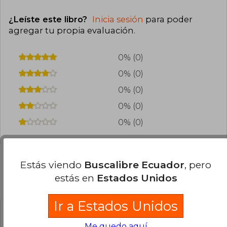
¿Leíste este libro?
Inicia sesión
para poder
agregar tu propia evaluación
.
0% (0)
0% (0)
0% (0)
0% (0)
0% (0)
Estás viendo
Buscalibre Ecuador
, pero
estás en
Estados Unidos
Preguntas frecuentes sobre el libro
Ir a Estados Unidos
¿El libro es original?
Me quedo aquí