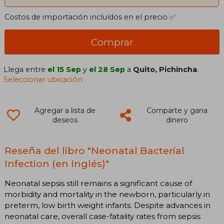
Costos de importación incluídos en el precio ✅
Comprar
Llega entre
el 15 Sep
y
el 28 Sep
a
Quito, Pichincha
.
Seleccionar ubicación
Agregar a lista de
Comparte y gana
deseos
dinero
Reseña del libro "Neonatal Bacterial
Infection (en Inglés)"
Neonatal sepsis still remains a significant cause of
morbidity and mortality in the newborn, particularly in
preterm, low birth weight infants. Despite advances in
neonatal care, overall case-fatality rates from sepsis