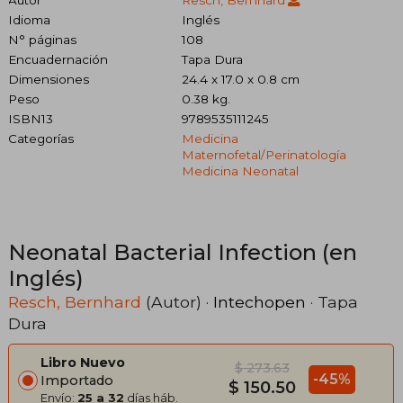
Idioma
Inglés
N° páginas
108
Encuadernación
Tapa Dura
Dimensiones
24.4 x 17.0 x 0.8 cm
Peso
0.38 kg.
ISBN13
9789535111245
Categorías
Medicina
Maternofetal/perinatología
Medicina Neonatal
Neonatal Bacterial Infection (en
Inglés)
Resch, Bernhard
(Autor) ·
Intechopen
· Tapa
Dura
Libro Nuevo
$ 273.63
-45%
Importado
$ 150.50
Envío:
25 a 32
días háb.