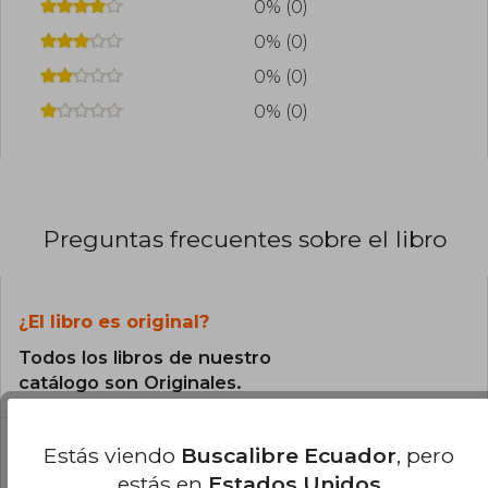
0% (0)
0% (0)
0% (0)
0% (0)
Preguntas frecuentes sobre el libro
¿El libro es original?
Todos los libros de nuestro
catálogo son Originales.
¿En qué Idioma está escrito el
Estás viendo
Buscalibre Ecuador
, pero
libro?
estás en
Estados Unidos