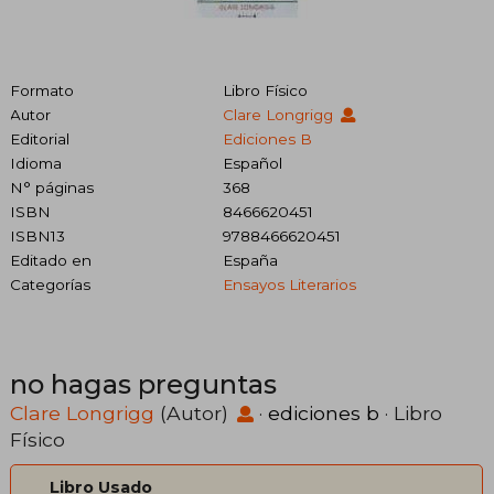
Formato
Libro Físico
Autor
Clare Longrigg
Editorial
Ediciones B
Idioma
Español
N° páginas
368
ISBN
8466620451
ISBN13
9788466620451
Editado en
España
Categorías
Ensayos Literarios
no hagas preguntas
Clare Longrigg
(Autor)
·
ediciones b
· Libro
Físico
Libro Usado