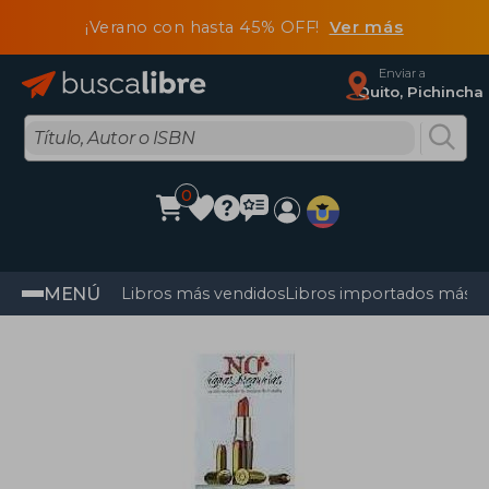
¡Verano con hasta 45% OFF!
Ver más
Enviar a
Quito, Pichincha
0
MENÚ
Libros más vendidos
Libros importados más v