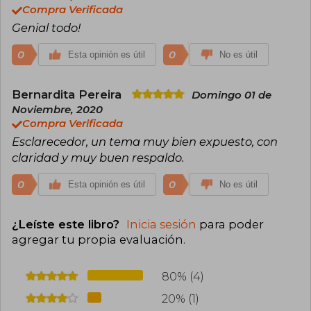
Compra Verificada
Genial todo!
0
0
Esta opinión es útil
No es útil
Bernardita Pereira
Domingo 01 de
Noviembre, 2020
Compra Verificada
Esclarecedor, un tema muy bien expuesto, con
claridad y muy buen respaldo.
0
0
Esta opinión es útil
No es útil
¿Leíste este libro?
Inicia sesión
para poder
agregar tu propia evaluación
.
80% (4)
20% (1)