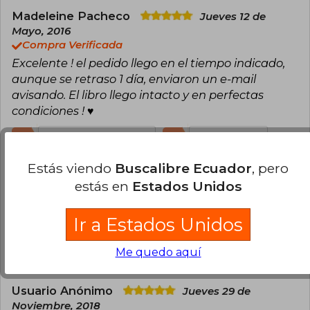
Climate Justice en la Universidad de Columbia
Madeleine Pacheco
Jueves 12 de
Británica.
Mayo, 2016
Entre sus obras más famosas encontramos: No
Compra Verificada
Logo (1999), Vallas y ventanas (2002), La toma
Excelente ! el pedido llego en el tiempo indicado,
(2004) o el La doctrina del shock (2007).
aunque se retraso 1 día, enviaron un e-mail
avisando. El libro llego intacto y en perfectas
condiciones ! ♥
0
0
Esta opinión es útil
No es útil
Estás viendo
Buscalibre Ecuador
, pero
Cristian David Hurtado Duque
Jueves
estás en
Estados Unidos
29 de Noviembre, 2018
Compra Verificada
Ir a Estados Unidos
Perfecto servicio!!!
0
0
Esta opinión es útil
No es útil
Me quedo aquí
Usuario Anónimo
Jueves 29 de
Noviembre, 2018