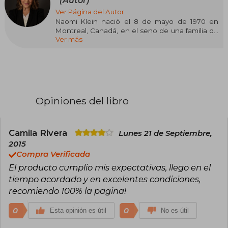
(Autor)
Ver Página del Autor
Naomi Klein nació el 8 de mayo de 1970 en
Montreal, Canadá, en el seno de una familia de
Ver más
activistas políticos. Su infancia estuvo marcada
por el compromiso social y la creatividad: su
abuelo fue animador en Disney y sindicalista, y
sus padres emigraron a Canadá desde Estados
Unidos en protesta por la guerra de Vietnam.
Klein estudió filosofía y literatura en la
Universidad de Toronto, aunque abandonó
Opiniones del libro
temporalmente la carrera para trabajar como
periodista en The Globe and Mail
Klein es una de las voces más influyentes del
Camila Rivera
Lunes 21 de Septiembre,
pensamiento crítico contemporáneo,
2015
reconocida por su análisis del poder
Compra Verificada
corporativo, la globalización y la crisis climática.
El producto cumplio mis expectativas, llego en el
Su obra combina el periodismo de
investigación, el ensayo y la denuncia social,
tiempo acordado y en excelentes condiciones,
abordando temas como el capitalismo de
recomiendo 100% la pagina!
marca, el neoliberalismo, la manipulación
mediática y la justicia climática. Ha sido
0
0
Esta opinión es útil
No es útil
profesora universitaria, columnista en medios
internacionales y codirectora del Centre for