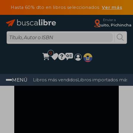
Hasta 60% dto en libros seleccionados
Ver más
Enviar a
Quito, Pichincha
0
MENÚ
Libros más vendidos
Libros importados más v