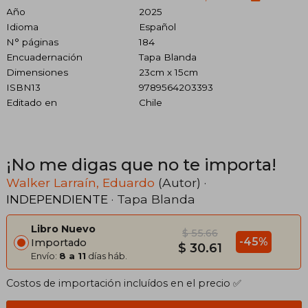
Año
2025
Idioma
Español
N° páginas
184
Encuadernación
Tapa Blanda
Dimensiones
23cm x 15cm
ISBN13
9789564203393
Editado en
Chile
¡No me digas que no te importa!
Walker Larraín, Eduardo
(Autor) ·
INDEPENDIENTE
· Tapa Blanda
Libro Nuevo
$ 55.66
-45%
Importado
$ 30.61
Envío:
8 a 11
días háb.
Costos de importación incluídos en el precio ✅