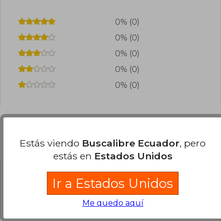
0% (0)
0% (0)
0% (0)
0% (0)
0% (0)
Preguntas frecuentes sobre el libro
Estás viendo
Buscalibre Ecuador
, pero
estás en
Estados Unidos
¿El libro es original?
Ir a Estados Unidos
Todos los libros de nuestro
Me quedo aquí
catálogo son Originales.