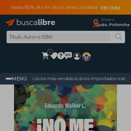
Hasta 60% dto en libros seleccionados
Ver más
Enviar a
Quito, Pichincha
0
MENÚ
Libros más vendidos
Libros importados más v