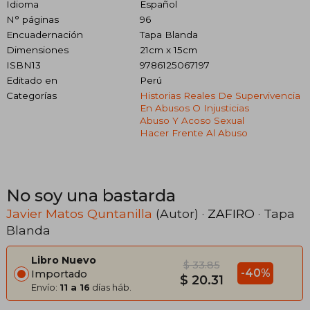
Idioma
Español
N° páginas
96
Encuadernación
Tapa Blanda
Dimensiones
21cm x 15cm
ISBN13
9786125067197
Editado en
Perú
Categorías
Historias Reales De Supervivencia
En Abusos O Injusticias
Abuso Y Acoso Sexual
Hacer Frente Al Abuso
No soy una bastarda
Javier Matos Quntanilla
(Autor) ·
ZAFIRO
· Tapa
Blanda
Libro Nuevo
$ 33.85
-40%
Importado
$ 20.31
Envío:
11 a 16
días háb.