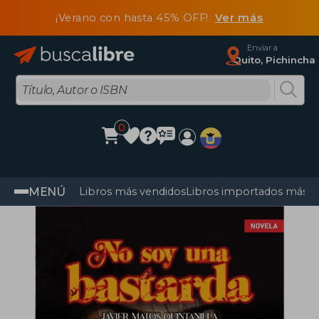
¡Verano con hasta 45% OFF!
Ver más
Enviar a
Quito, Pichincha
0
MENÚ
Libros más vendidos
Libros importados más v