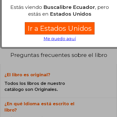
Estás viendo
Buscalibre Ecuador
, pero
0% (0)
estás en
Estados Unidos
0% (0)
0% (0)
Ir a Estados Unidos
Me quedo aquí
Preguntas frecuentes sobre el libro
¿El libro es original?
Todos los libros de nuestro
catálogo son Originales.
¿En qué Idioma está escrito el
libro?