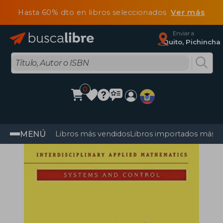
Hasta 60% dto en libros seleccionados
Ver más
Enviar a
Quito, Pichincha
0
MENÚ
Libros más vendidos
Libros importados más v