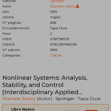
Editorial
Springer
Autor
Shankar Sastry
Año
1999
Idioma
Inglés
N° páginas
668
Encuadernación
Tapa Dura
Peso
2
ISBN
0387985131
ISBN13
9780387985138
N° edición
1999
Categorías
Cálculo
Nonlinear Systems: Analysis,
Stability, and Control
(Interdisciplinary Applied
Mathematics) (en Inglés)
Shankar Sastry
(Autor) ·
Springer
· Tapa Dura
Libro Nuevo
$ 188.57