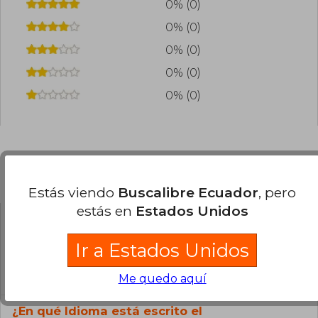
0% (0)
0% (0)
0% (0)
0% (0)
0% (0)
Preguntas frecuentes sobre el libro
Estás viendo
Buscalibre Ecuador
, pero
estás en
Estados Unidos
¿El libro es original?
Ir a Estados Unidos
Todos los libros de nuestro
catálogo son Originales.
Me quedo aquí
¿En qué Idioma está escrito el