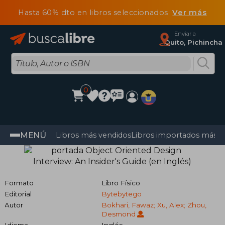
Hasta 60% dto en libros seleccionados
Ver más
Enviar a
Quito, Pichincha
0
MENÚ
Libros más vendidos
Libros importados más v
Formato
Libro Físico
Editorial
Bytebytego
Autor
Bokhari, Fawaz; Xu, Alex; Zhou,
Desmond