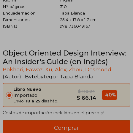
Idioma
Inglés
N° páginas
310
Encuadernación
Tapa Blanda
Dimensiones
25.4 x 17.8 x 1.7 cm
ISBN13
9781736049167
Object Oriented Design Interview:
An Insider's Guide (en Inglés)
Bokhari, Fawaz; Xu, Alex; Zhou, Desmond
(Autor) ·
Bytebytego
· Tapa Blanda
Libro Nuevo
$ 110.24
-40%
Importado
$ 66.14
Envío:
18 a 25
días háb.
Costos de importación incluídos en el precio ✅
Comprar