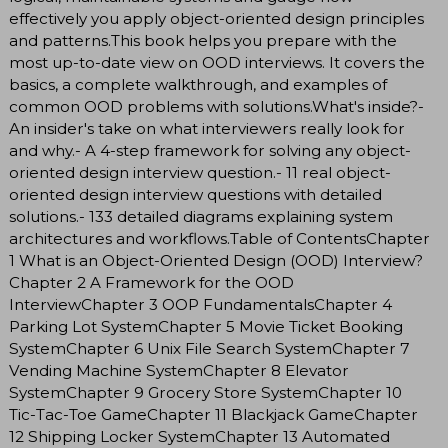
effectively you apply object-oriented design principles
and patterns.This book helps you prepare with the
most up-to-date view on OOD interviews. It covers the
basics, a complete walkthrough, and examples of
common OOD problems with solutions.What's inside?-
An insider's take on what interviewers really look for
and why.- A 4-step framework for solving any object-
oriented design interview question.- 11 real object-
oriented design interview questions with detailed
solutions.- 133 detailed diagrams explaining system
architectures and workflows.Table of ContentsChapter
1 What is an Object-Oriented Design (OOD) Interview?
Chapter 2 A Framework for the OOD
InterviewChapter 3 OOP FundamentalsChapter 4
Parking Lot SystemChapter 5 Movie Ticket Booking
SystemChapter 6 Unix File Search SystemChapter 7
Vending Machine SystemChapter 8 Elevator
SystemChapter 9 Grocery Store SystemChapter 10
Tic-Tac-Toe GameChapter 11 Blackjack GameChapter
12 Shipping Locker SystemChapter 13 Automated