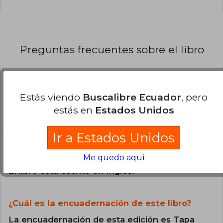
Preguntas frecuentes sobre el libro
¿El libro es original?
Estás viendo
Buscalibre Ecuador
, pero
Todos los libros de nuestro
estás en
Estados Unidos
catálogo son Originales.
Ir a Estados Unidos
¿En qué Idioma está escrito el
libro?
Me quedo aquí
El libro está escrito en Inglés.
¿Cuál es la encuadernación de este libro?
La encuadernación de esta edición es Tapa