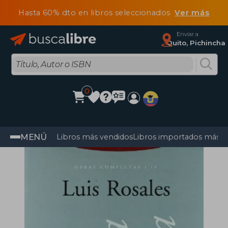
Hasta 60% dto en libros seleccionados
Ver más
Enviar a
Quito, Pichincha
0
MENÚ
Libros más vendidos
Libros importados más v