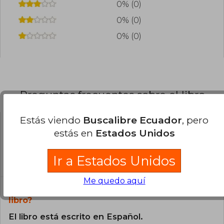
0% (0)
0% (0)
0% (0)
Preguntas frecuentes sobre el libro
Estás viendo
Buscalibre Ecuador
, pero
estás en
Estados Unidos
¿El libro es original?
Todos los libros de nuestro
Ir a Estados Unidos
catálogo son Originales.
Me quedo aquí
¿En qué Idioma está escrito el
libro?
El libro está escrito en Español.