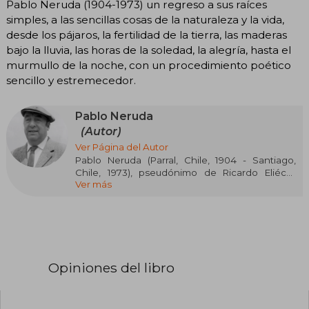
Pablo Neruda (1904-1973) un regreso a sus raíces
simples, a las sencillas cosas de la naturaleza y la vida,
desde los pájaros, la fertilidad de la tierra, las maderas
bajo la lluvia, las horas de la soledad, la alegría, hasta el
murmullo de la noche, con un procedimiento poético
sencillo y estremecedor.
Pablo Neruda
(Autor)
Ver Página del Autor
Pablo Neruda (Parral, Chile, 1904 - Santiago,
Chile, 1973), pseudónimo de Ricardo Eliécer
Ver más
Neftalí Reyes Basoalto, fue uno de los poetas
más influyentes y reconocidos del siglo XX. Su
vasta obra abarca desde el romanticismo
apasionado hasta la poesía política y social.
Entre sus libros más celebrados se encuentran
Veinte poemas de amor y una canción
desesperada, Canto general y Residencia en la
Opiniones del libro
Tierra. Galardonado con el Premio Nobel de
Literatura en 1971, su poesía ha sido traducida a
numerosos idiomas y sigue siendo una de las
voces más destacadas de la literatura