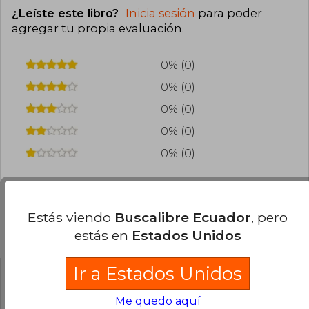
¿Leíste este libro?
Inicia sesión
para poder
hispanoamericana.
agregar tu propia evaluación
.
0% (0)
0% (0)
0% (0)
0% (0)
0% (0)
Estás viendo
Buscalibre Ecuador
, pero
Preguntas frecuentes sobre el libro
estás en
Estados Unidos
Ir a Estados Unidos
¿El libro es original?
Me quedo aquí