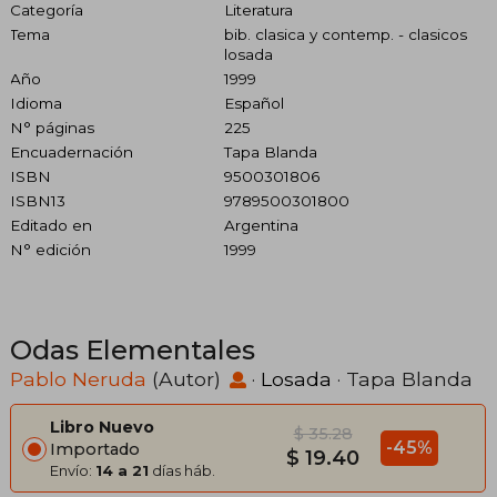
Categoría
Literatura
Tema
bib. clasica y contemp. - clasicos
losada
Año
1999
Idioma
Español
N° páginas
225
Encuadernación
Tapa Blanda
ISBN
9500301806
ISBN13
9789500301800
Editado en
Argentina
N° edición
1999
Odas Elementales
Pablo Neruda
(Autor)
·
Losada
· Tapa Blanda
Libro Nuevo
$ 35.28
-45%
Importado
$ 19.40
Envío:
14 a 21
días háb.