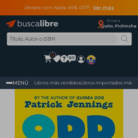
¡Verano con hasta 45% OFF!
Ver más
Enviar a
Quito, Pichincha
0
MENÚ
Libros más vendidos
Libros importados más v