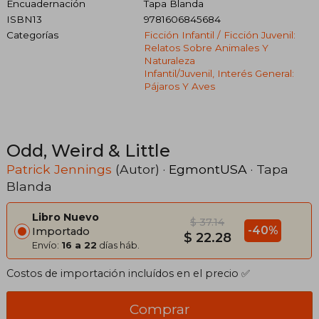
Encuadernación
Tapa Blanda
ISBN13
9781606845684
Categorías
Ficción Infantil / Ficción Juvenil:
Relatos Sobre Animales Y
Naturaleza
Infantil/juvenil, Interés General:
Pájaros Y Aves
Odd, Weird & Little
Patrick Jennings
(Autor) ·
EgmontUSA
· Tapa
Blanda
Libro Nuevo
$ 37.14
-40%
Importado
$ 22.28
Envío:
16 a 22
días háb.
Costos de importación incluídos en el precio ✅
Comprar