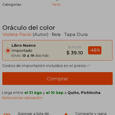
Categorías
Tarot
Oráculo del color
Violeta Parisi
(Autor) ·
fera
· Tapa Dura
Libro Nuevo
$ 71.09
-45%
Importado
$ 39.10
Envío:
13 a 19
días háb.
Costos de importación incluídos en el precio ✅
Comprar
Llega entre
el 31 Ago
y
el 10 Sep
a
Quito, Pichincha
.
Seleccionar ubicación
Agregar a lista de
Comparte y gana