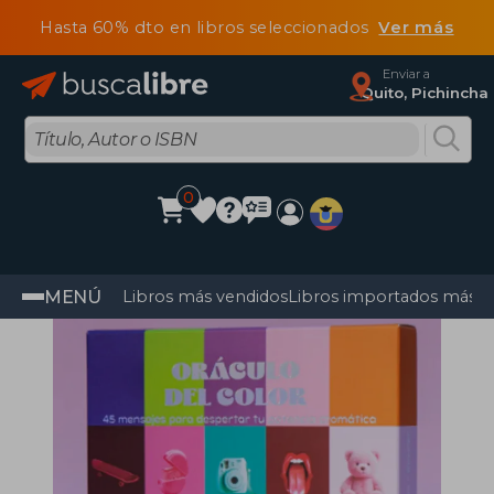
Hasta 60% dto en libros seleccionados
Ver más
Enviar a
Quito, Pichincha
0
MENÚ
Libros más vendidos
Libros importados más v