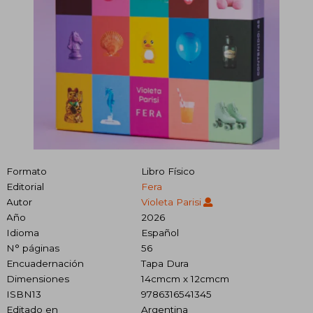
Formato
Libro Físico
Editorial
Fera
Autor
Violeta Parisi
Año
2026
Idioma
Español
N° páginas
56
Encuadernación
Tapa Dura
Dimensiones
14cmcm x 12cmcm
ISBN13
9786316541345
Editado en
Argentina