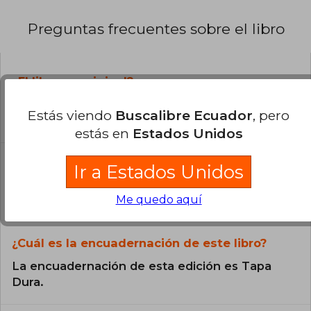
Preguntas frecuentes sobre el libro
¿El libro es original?
Todos los libros de nuestro
Estás viendo
Buscalibre Ecuador
, pero
catálogo son Originales.
estás en
Estados Unidos
¿En qué Idioma está escrito el
Ir a Estados Unidos
libro?
El libro está escrito en Español.
Me quedo aquí
¿Cuál es la encuadernación de este libro?
La encuadernación de esta edición es Tapa
Dura.