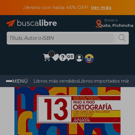
¡Verano con hasta 45% OFF!
Ver más
Enviar a
Quito, Pichincha
0
MENÚ
Libros más vendidos
Libros importados más v