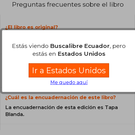
Preguntas frecuentes sobre el libro
¿El libro es original?
Todos los libros de nuestro
catálogo son Originales.
Estás viendo
Buscalibre Ecuador
, pero
estás en
Estados Unidos
¿En qué Idioma está escrito el
libro?
Ir a Estados Unidos
El libro está escrito en Español.
Me quedo aquí
¿Cuál es la encuadernación de este libro?
La encuadernación de esta edición es Tapa
Blanda.