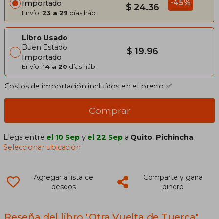
-45%
Importado
$ 24.36
Envío:
23 a 29
días háb.
Libro Usado
Buen Estado
$ 19.96
Importado
Envío:
14 a 20
días háb.
Costos de importación incluídos en el precio ✅
Comprar
Llega entre
el 10 Sep
y
el 22 Sep
a
Quito, Pichincha
.
Seleccionar ubicación
Agregar a lista de
Comparte y gana
deseos
dinero
Reseña del libro "Otra Vuelta de Tuerca"