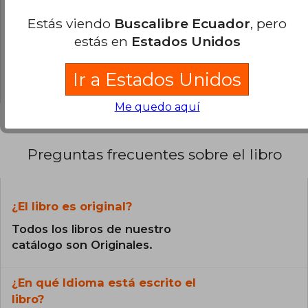
0% (0)
Estás viendo
Buscalibre Ecuador
, pero
0% (0)
estás en
Estados Unidos
0% (0)
0% (0)
Ir a Estados Unidos
Me quedo aquí
Preguntas frecuentes sobre el libro
¿El libro es original?
Todos los libros de nuestro
catálogo son Originales.
¿En qué Idioma está escrito el
libro?