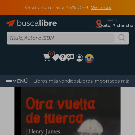
¡Verano con hasta 45% OFF!
Ver más
Enviar a
Quito, Pichincha
0
MENÚ
Libros más vendidos
Libros importados más v