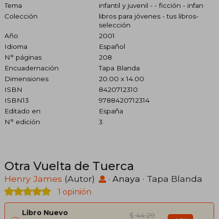
Tema
infantil y juvenil - - ficción - infan
Colección
libros para jóvenes - tus libros-
selección
Año
2001
Idioma
Español
N° páginas
208
Encuadernación
Tapa Blanda
Dimensiones
20.00 x 14.00
ISBN
8420712310
ISBN13
9788420712314
Editado en
España
N° edición
3
Otra Vuelta de Tuerca
Henry James
(Autor)
·
Anaya
· Tapa Blanda
1 opinión
Libro Nuevo
$ 44.29