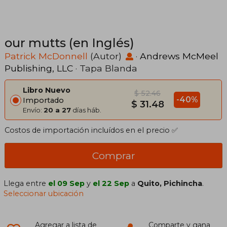
our mutts (en Inglés)
Patrick McDonnell
(Autor)
·
Andrews McMeel
Publishing, LLC
· Tapa Blanda
Libro Nuevo
$ 52.46
-40%
Importado
$ 31.48
Envío:
20 a 27
días háb.
Costos de importación incluídos en el precio ✅
Comprar
Llega entre
el 09 Sep
y
el 22 Sep
a
Quito, Pichincha
.
Seleccionar ubicación
Agregar a lista de
Comparte y gana