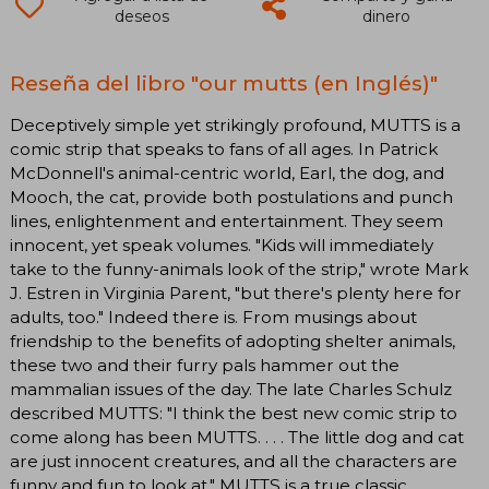
deseos
dinero
Reseña del libro "our mutts (en Inglés)"
Deceptively simple yet strikingly profound, MUTTS is a
comic strip that speaks to fans of all ages. In Patrick
McDonnell's animal-centric world, Earl, the dog, and
Mooch, the cat, provide both postulations and punch
lines, enlightenment and entertainment. They seem
innocent, yet speak volumes. "Kids will immediately
take to the funny-animals look of the strip," wrote Mark
J. Estren in Virginia Parent, "but there's plenty here for
adults, too." Indeed there is. From musings about
friendship to the benefits of adopting shelter animals,
these two and their furry pals hammer out the
mammalian issues of the day. The late Charles Schulz
described MUTTS: "I think the best new comic strip to
come along has been MUTTS. . . . The little dog and cat
are just innocent creatures, and all the characters are
funny and fun to look at." MUTTS is a true classic.