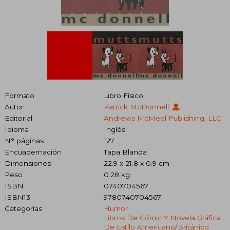
Formato
Libro Físico
Autor
Patrick McDonnell
Editorial
Andrews McMeel Publishing, LLC
Idioma
Inglés
N° páginas
127
Encuadernación
Tapa Blanda
Dimensiones
22.9 x 21.8 x 0.9 cm
Peso
0.28 kg.
ISBN
0740704567
ISBN13
9780740704567
Categorías
Humor
Libros De Cómic Y Novela Gráfica
De Estilo Americano/británico