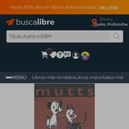
Hasta 60% dto en libros seleccionados
Ver más
Enviar a
Quito, Pichincha
0
MENÚ
Libros más vendidos
Libros importados más v