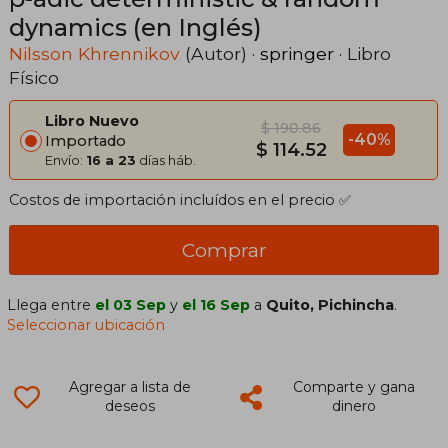
dynamics (en Inglés)
Nilsson Khrennikov
(Autor) ·
springer
· Libro
Físico
Libro Nuevo
$ 190.86
-40%
Importado
$ 114.52
Envío:
16 a 23
días háb.
Costos de importación incluídos en el precio ✅
Comprar
Llega entre
el 03 Sep
y
el 16 Sep
a
Quito, Pichincha
.
Seleccionar ubicación
Agregar a lista de
Comparte y gana
deseos
dinero