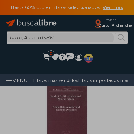
Hasta 60% dto en libros seleccionados
Ver más
Enviar a
Quito, Pichincha
0
MENÚ
Libros más vendidos
Libros importados más v