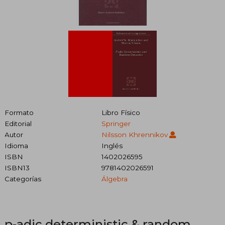
Formato
Libro Físico
Editorial
Springer
Autor
Nilsson Khrennikov
Idioma
Inglés
ISBN
1402026595
ISBN13
9781402026591
Categorías
Álgebra
p-adic deterministic & random