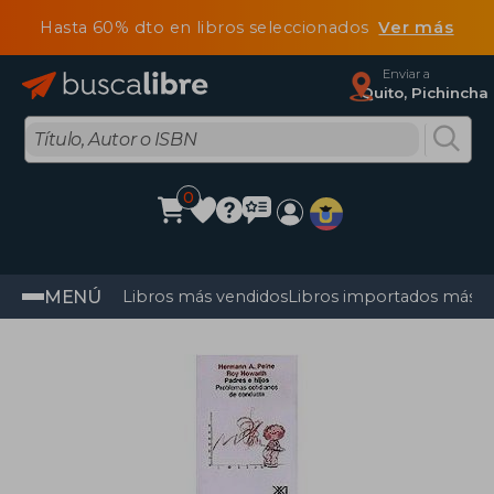
Hasta 60% dto en libros seleccionados
Ver más
Enviar a
Quito, Pichincha
0
MENÚ
Libros más vendidos
Libros importados más v