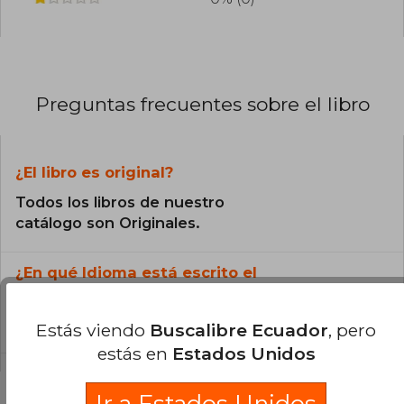
mediática, promoviendo siempre una
conciencia libre y reflexiva .
Preguntas frecuentes sobre el libro
¿El libro es original?
Todos los libros de nuestro
catálogo son Originales.
¿En qué Idioma está escrito el
libro?
El libro está escrito en Español.
Estás viendo
Buscalibre Ecuador
, pero
estás en
Estados Unidos
Ir a Estados Unidos