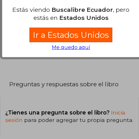
catálogo son Originales.
Estás viendo
Buscalibre Ecuador
, pero
estás en
Estados Unidos
¿Cuál es la encuadernación de este libro?
Ir a Estados Unidos
La encuadernación de esta edición es Tapa
Blanda.
Me quedo aquí
Preguntas y respuestas sobre el libro
¿Tienes una pregunta sobre el libro?
Inicia
sesión
para poder agregar tu propia pregunta.