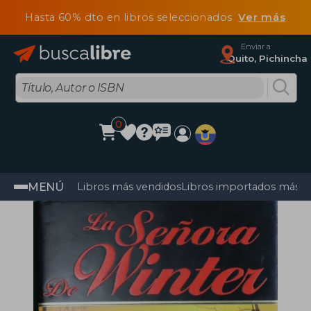
Hasta 60% dto en libros seleccionados
Ver más
Enviar a
Quito, Pichincha
0
MENÚ
Libros más vendidos
Libros importados más v