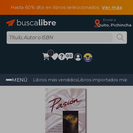
Hasta 60% dto en libros seleccionados
Ver más
Enviar a
Quito, Pichincha
0
MENÚ
Libros más vendidos
Libros importados más v