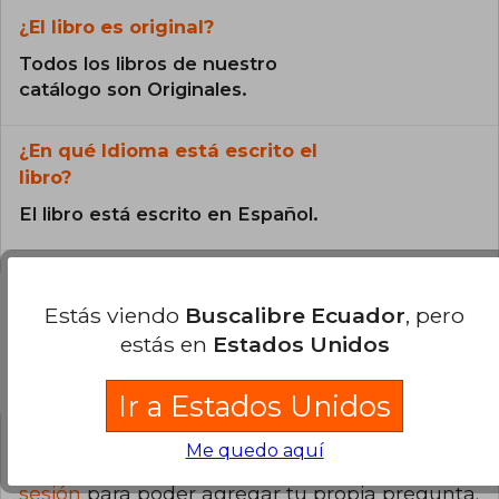
¿El libro es original?
Todos los libros de nuestro
catálogo son Originales.
¿En qué Idioma está escrito el
libro?
El libro está escrito en Español.
Estás viendo
Buscalibre Ecuador
, pero
estás en
Estados Unidos
Preguntas y respuestas sobre el libro
Ir a Estados Unidos
Me quedo aquí
¿Tienes una pregunta sobre el libro?
Inicia
sesión
para poder agregar tu propia pregunta.