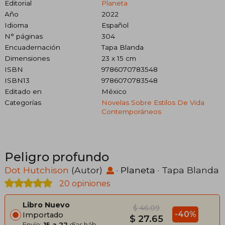
Editorial
Planeta
Año
2022
Idioma
Español
N° páginas
304
Encuadernación
Tapa Blanda
Dimensiones
23 x 15 cm
ISBN
9786070783548
ISBN13
9786070783548
Editado en
México
Categorías
Novelas Sobre Estilos De Vida
Contemporáneos
Peligro profundo
Dot Hutchison
(Autor)
·
Planeta
· Tapa Blanda
20 opiniones
Libro Nuevo
$ 46.09
-40%
Importado
$ 27.65
Envío:
15 a 22
días háb.