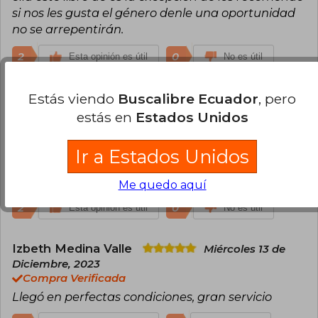
si nos les gusta el género denle una oportunidad
no se arrepentirán.
2
0
Esta opinión es útil
No es útil
Estás viendo
Buscalibre Ecuador
, pero
Flami Muñoz
Miércoles 24 de Abril, 2024
Compra Verificada
estás en
Estados Unidos
Es una historia muy feminista, cosa que me ha
encantado como puede enfocarlo desde puntos
Ir a Estados Unidos
diferentes mientras la trama sigue girando en
torno a los asesinatos del campus.
Me quedo aquí
2
0
Esta opinión es útil
No es útil
Izbeth Medina Valle
Miércoles 13 de
Diciembre, 2023
Compra Verificada
Llegó en perfectas condiciones, gran servicio