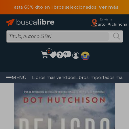
Hasta 60% dto en libros seleccionados
Ver más
Enviar a
Quito, Pichincha
0
MENÚ
Libros más vendidos
Libros importados más v