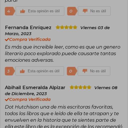
y cargado de emociones. Sus obras profundizan
en temas como el sufrimiento, la resiliencia y la
4
0
Esta opinión es útil
No es útil
belleza inesperada en los contextos más
sombríos, explorando siempre la capacidad del
ser humano para sobreponerse a la adversidad.
Fernanda Enríquez
Viernes 03 de
Marzo, 2023
Actualmente reside en Florida, donde disfruta
de las tormentas y cultiva su afición tanto por la
Compra Verificada
mitología como por los relatos cargados de
Es más que increible leer, como es que un genero
intensidad emocional. Sus novelas han
literario poco explorado puede causarte tantas
traspasado fronteras y conquistado a lectores
de todo el mundo, destacando por la fuerza de
emociones adversas.
sus personajes y por la atmósfera absorbente
que crea en cada historia. Con un estilo que
3
0
Esta opinión es útil
No es útil
reconforta y sacude a la vez, Dot Hutchison
sigue consolidándose como una de las autoras
imprescindibles del suspense moderno.
Abihail Esmeralda Alpizar
Viernes 08
de Diciembre, 2023
Compra Verificada
Dot Hutchison una de mis escritoras favoritas,
todos los libros que e leído de ella te atrapan y te
envuelven en la historia que te sientes parte de
ella este libro de es la excepción de los recomendó