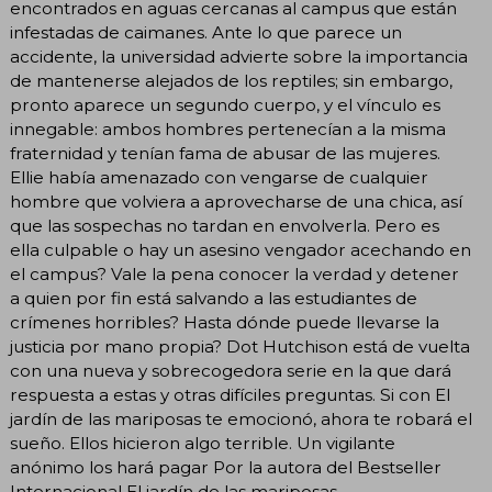
encontrados en aguas cercanas al campus que están
infestadas de caimanes. Ante lo que parece un
accidente, la universidad advierte sobre la importancia
de mantenerse alejados de los reptiles; sin embargo,
pronto aparece un segundo cuerpo, y el vínculo es
innegable: ambos hombres pertenecían a la misma
fraternidad y tenían fama de abusar de las mujeres.
Ellie había amenazado con vengarse de cualquier
hombre que volviera a aprovecharse de una chica, así
que las sospechas no tardan en envolverla. Pero es
ella culpable o hay un asesino vengador acechando en
el campus? Vale la pena conocer la verdad y detener
a quien por fin está salvando a las estudiantes de
crímenes horribles? Hasta dónde puede llevarse la
justicia por mano propia? Dot Hutchison está de vuelta
con una nueva y sobrecogedora serie en la que dará
respuesta a estas y otras difíciles preguntas. Si con El
jardín de las mariposas te emocionó, ahora te robará el
sueño. Ellos hicieron algo terrible. Un vigilante
anónimo los hará pagar Por la autora del Bestseller
Internacional El jardín de las mariposas.