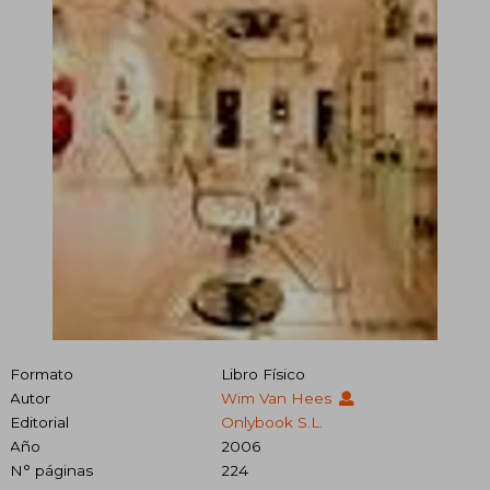
Formato
Libro Físico
Autor
Wim Van Hees
Editorial
Onlybook S.l.
Año
2006
N° páginas
224