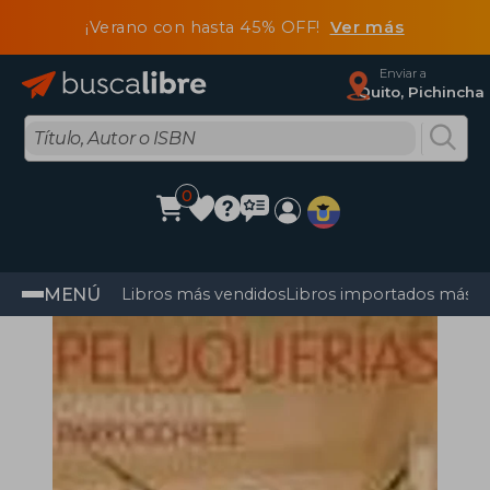
¡Verano con hasta 45% OFF!
Ver más
Enviar a
Quito, Pichincha
0
MENÚ
Libros más vendidos
Libros importados más v