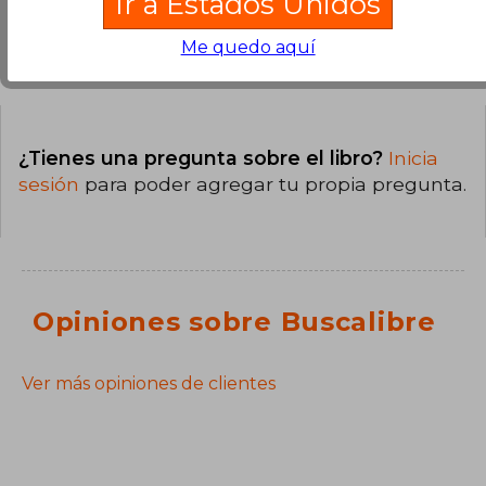
Ir a Estados Unidos
Me quedo aquí
Preguntas y respuestas sobre el libro
¿Tienes una pregunta sobre el libro?
Inicia
sesión
para poder agregar tu propia pregunta.
Opiniones sobre Buscalibre
Ver más opiniones de clientes