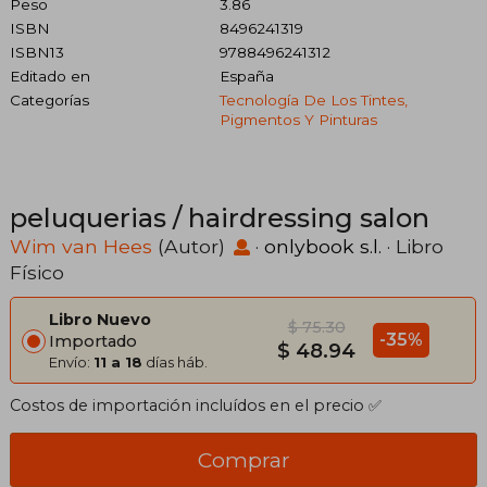
Peso
3.86
ISBN
8496241319
ISBN13
9788496241312
Editado en
España
Categorías
Tecnología De Los Tintes,
Pigmentos Y Pinturas
peluquerias / hairdressing salon
Wim van Hees
(Autor)
·
onlybook s.l.
· Libro
Físico
Libro Nuevo
$ 75.30
-35%
Importado
$ 48.94
Envío:
11 a 18
días háb.
Costos de importación incluídos en el precio ✅
Comprar