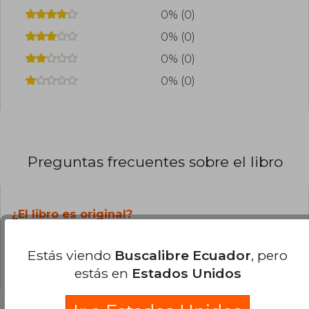
0% (0)
0% (0)
0% (0)
0% (0)
Preguntas frecuentes sobre el libro
¿El libro es original?
Todos los libros de nuestro
catálogo son Originales.
Estás viendo
Buscalibre Ecuador
, pero
estás en
Estados Unidos