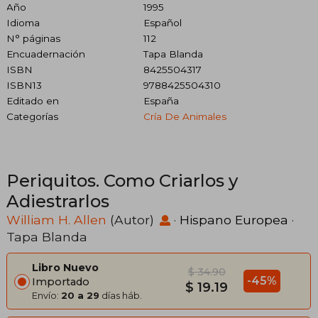
Año
1995
Idioma
Español
N° páginas
112
Encuadernación
Tapa Blanda
ISBN
8425504317
ISBN13
9788425504310
Editado en
España
Categorías
Cría De Animales
Periquitos. Como Criarlos y
Adiestrarlos
William H. Allen
(Autor)
·
Hispano Europea
·
Tapa Blanda
Libro Nuevo
$ 34.90
-45%
Importado
$ 19.19
Envío:
20 a 29
días háb.