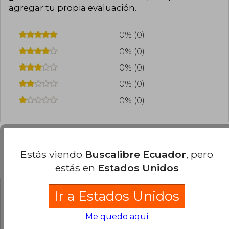
agregar tu propia evaluación
.
0% (0)
0% (0)
0% (0)
0% (0)
0% (0)
Estás viendo
Buscalibre Ecuador
, pero
Preguntas frecuentes sobre el libro
estás en
Estados Unidos
Ir a Estados Unidos
¿El libro es original?
Todos los libros de nuestro
Me quedo aquí
catálogo son Originales.