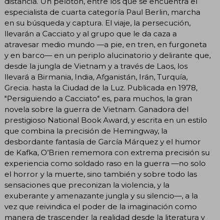
distancia. Un pelotón, entre los que se encuentra el
especialista de cuarta categoría Paul Berlin, marcha
en su búsqueda y captura. El viaje, la persecución,
llevarán a Cacciato y al grupo que le da caza a
atravesar medio mundo —a pie, en tren, en furgoneta
y en barco— en un periplo alucinatorio y delirante que,
desde la jungla de Vietnam y a través de Laos, los
llevará a Birmania, India, Afganistán, Irán, Turquía,
Grecia. hasta la Ciudad de la Luz. Publicada en 1978,
"Persiguiendo a Cacciato" es, para muchos, la gran
novela sobre la guerra de Vietnam. Ganadora del
prestigioso National Book Award, y escrita en un estilo
que combina la precisión de Hemingway, la
desbordante fantasía de García Márquez y el humor
de Kafka, O’Brien rememora con extrema precisión su
experiencia como soldado raso en la guerra —no solo
el horror y la muerte, sino también y sobre todo las
sensaciones que preconizan la violencia, y la
exuberante y amenazante jungla y su silencio—, a la
vez que reivindica el poder de la imaginación como
manera de trascender la realidad desde la literatura y