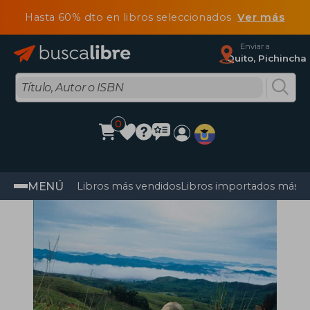
Hasta 60% dto en libros seleccionados
Ver más
Enviar a
Quito, Pichincha
0
MENÚ
Libros más vendidos
Libros importados más v