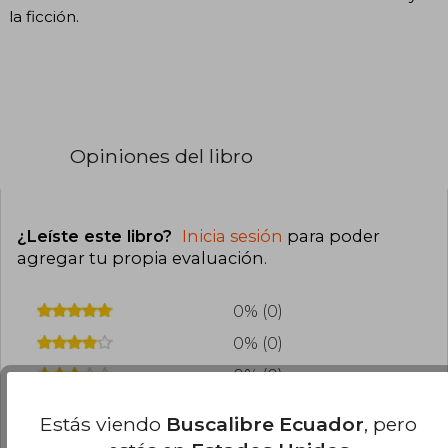
la ficción.
Opiniones del libro
¿Leíste este libro?
Inicia sesión
para poder
agregar tu propia evaluación
.
0% (0)
0% (0)
0% (0)
0% (0)
Estás viendo
Buscalibre Ecuador
, pero
0% (0)