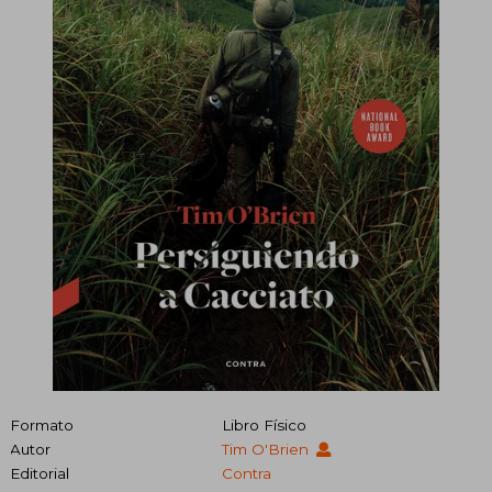
Formato
Libro Físico
Autor
Tim O'Brien
Editorial
Contra