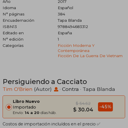
Año
2017
Idioma
Español
N° páginas
384
Encuadernación
Tapa Blanda
ISBN13
9788494683312
Editado en
España
N° edición
1
Categorías
Ficción Moderna Y
Contemporánea
Ficción De La Guerra De Vietnam
Persiguiendo a Cacciato
Tim O'Brien
(Autor)
·
Contra
· Tapa Blanda
Libro Nuevo
$ 54.62
-45%
Importado
$ 30.04
Envío:
14 a 20
días háb.
Costos de importación incluídos en el precio ✅