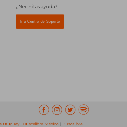
¿Necesitas ayuda?
Ir a Centro de Soporte
re Uruguay
|
Buscalibre México
|
Buscalibre