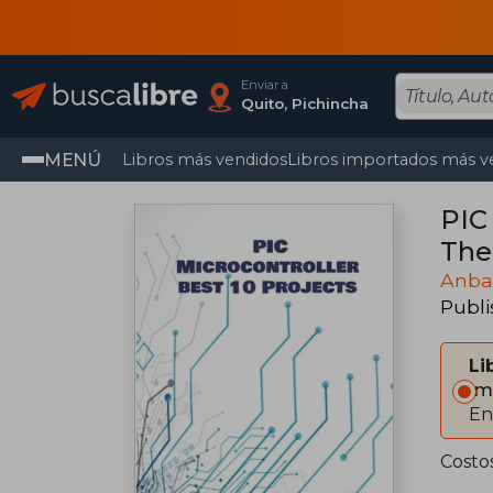
Enviar a
Quito, Pichincha
MENÚ
Libros más vendidos
Libros importados más v
PIC
The
Rob
Anba
Publ
Li
Im
En
Costo