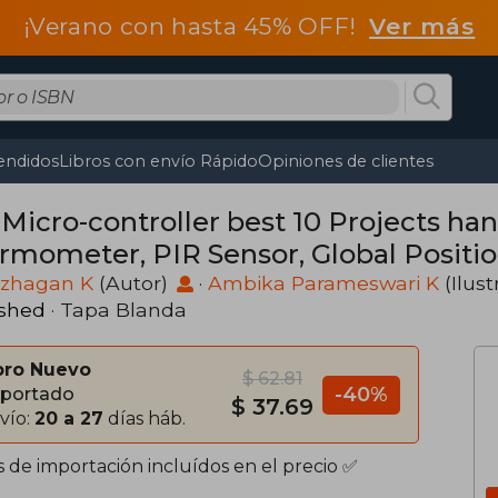
¡Verano con hasta 45% OFF!
Ver más
endidos
Libros con envío Rápido
Opiniones de clientes
 Micro-controller best 10 Projects h
rmometer, PIR Sensor, Global Positi
ot, Ultrasonic Sensor HC- (en Inglés)
zhagan K
(Autor)
·
Ambika Parameswari K
(Ilus
ished
· Tapa Blanda
bro Nuevo
$ 62.81
-40%
portado
$ 37.69
vío:
20 a 27
días háb.
s de importación incluídos en el precio ✅