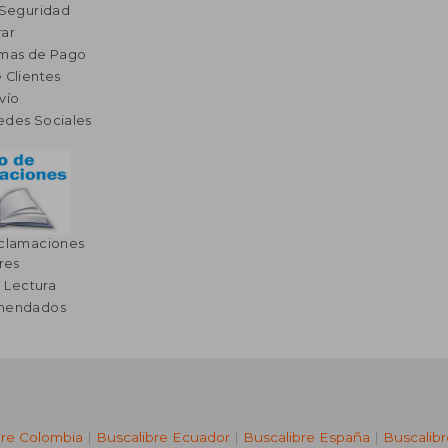
 Seguridad
ar
rmas de Pago
 Clientes
vío
edes Sociales
eclamaciones
res
a Lectura
omendados
bre Colombia
|
Buscalibre Ecuador
|
Buscalibre España
|
Buscalib