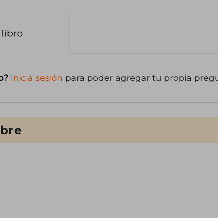
libro
o?
Inicia sesión
para poder agregar tu propia preg
ibre