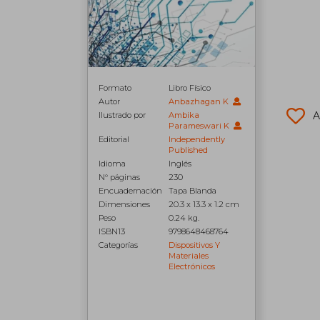
Formato
Libro Físico
Autor
Anbazhagan K
A
Ilustrado por
Ambika
Parameswari K
Editorial
Independently
Published
Idioma
Inglés
N° páginas
230
Encuadernación
Tapa Blanda
Dimensiones
20.3 x 13.3 x 1.2 cm
Peso
0.24 kg.
ISBN13
9798648468764
Categorías
Dispositivos Y
Materiales
Electrónicos