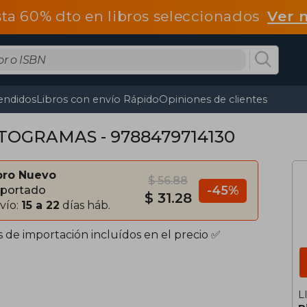
ta 60% dto en libros seleccionados
Ver 
endidos
Libros con envío Rápido
Opiniones de clientes
TOGRAMAS - 9788479714130
bro Nuevo
$ 56.88
-45%
portado
$ 31.28
vío:
15 a 22
días háb.
s de importación incluídos en el precio ✅
L