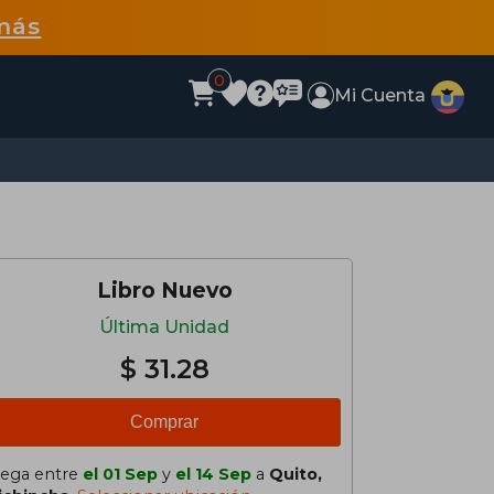
más
0
Mi Cuenta
Libro Nuevo
Última Unidad
$ 31.28
Comprar
lega entre
el 01 Sep
y
el 14 Sep
a
Quito,