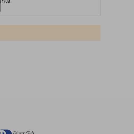
unta.