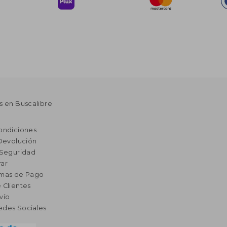
s en Buscalibre
ondiciones
 Devolución
 Seguridad
ar
rmas de Pago
 Clientes
vío
edes Sociales