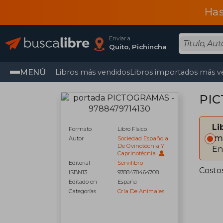
Has
Enviar a
Quito, Pichincha
MENÚ
Libros más vendidos
Libros importados más v
PIC
Li
Formato
Libro Físico
Im
Autor
Sociedad Española
De Ovinotécnia Y
En
Caprinotécnia
Editorial
Servilibro
Costo
ISBN13
9788478464708
Editado en
España
Categorías
Cría De Animales