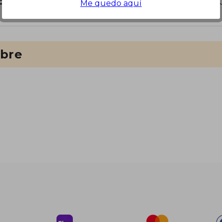
o?
Inicia sesión
para poder agregar tu propia preg
Me quedo aquí
ibre