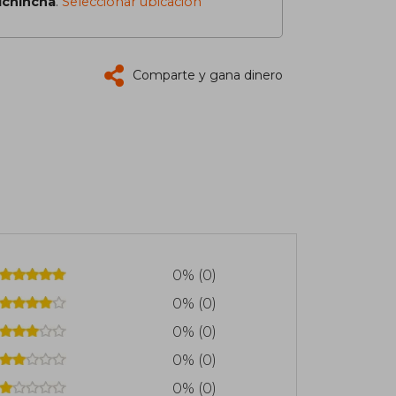
ichincha
.
Seleccionar ubicación
Comparte y gana dinero
0% (0)
0% (0)
0% (0)
0% (0)
0% (0)