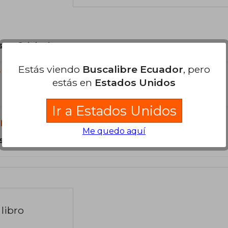
son Originales.
Estás viendo
Buscalibre Ecuador
, pero
?
estás en
Estados Unidos
Ir a Estados Unidos
libro?
Me quedo aquí
s Tapa Blanda.
libro