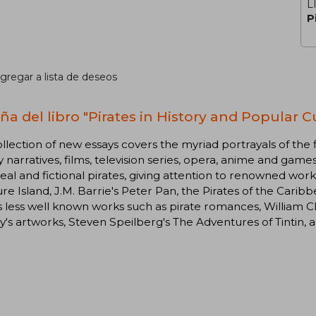
L
P
gregar a lista de deseos
ña del libro "Pirates in History and Popular Cu
ollection of new essays covers the myriad portrayals of the fi
ry narratives, films, television series, opera, anime and ga
eal and fictional pirates, giving attention to renowned wor
re Island, J.M. Barrie's Peter Pan, the Pirates of the Cari
s less well known works such as pirate romances, William Cl
y's artworks, Steven Speilberg's The Adventures of Tintin, a