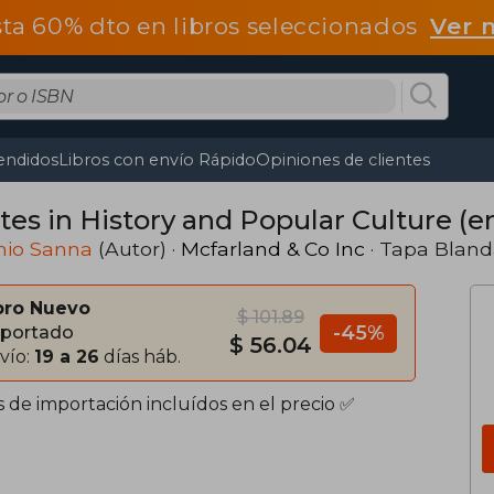
ta 60% dto en libros seleccionados
Ver 
endidos
Libros con envío Rápido
Opiniones de clientes
tes in History and Popular Culture (e
nio Sanna
(Autor) ·
Mcfarland & Co Inc
· Tapa Blan
bro Nuevo
$ 101.89
-45%
portado
$ 56.04
vío:
19 a 26
días háb.
s de importación incluídos en el precio ✅