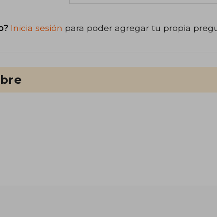
o?
Inicia sesión
para poder agregar tu propia preg
ibre