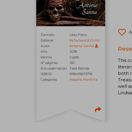
A
Formato
Libro Físico
Editorial
Mcfarland & Co Inc
Autor
Antonio Sanna
Rese
Año
2018
Idioma
Inglés
This c
N° páginas
261
litera
Encuadernación
Tapa Blanda
both r
ISBN13
9781476673776
Treasu
Categorías
Historia Marítima
well a
Lindsa