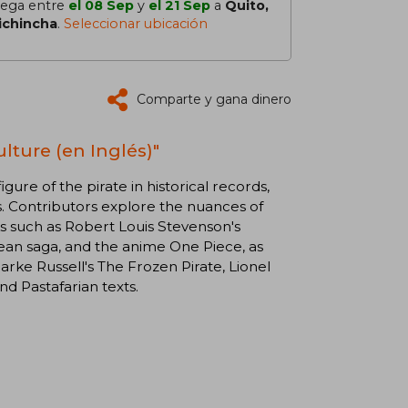
lega entre
el 08 Sep
y
el 21 Sep
a
Quito,
ichincha
.
Seleccionar ubicación
Comparte y gana dinero
lture (en Inglés)"
gure of the pirate in historical records,
mes. Contributors explore the nuances of
ks such as Robert Louis Stevenson's
bbean saga, and the anime One Piece, as
arke Russell's The Frozen Pirate, Lionel
nd Pastafarian texts.