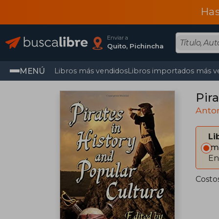
Has
Enviar a
Quito, Pichincha
MENÚ
Libros más vendidos
Libros importados más v
Pira
Anto
Li
Im
En
Costo