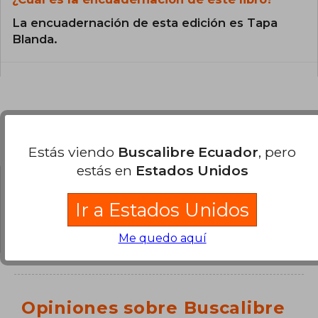
La encuadernación de esta edición es Tapa
Blanda.
Preguntas y respuestas sobre el libro
Estás viendo
Buscalibre Ecuador
, pero
estás en
Estados Unidos
¿Tienes una pregunta sobre el libro?
Inicia
Ir a Estados Unidos
sesión
para poder agregar tu propia pregunta.
Me quedo aquí
Opiniones sobre Buscalibre