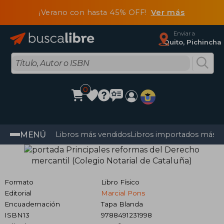
¡Verano con hasta 45% OFF!
Ver más
Enviar a
Quito, Pichincha
0
MENÚ
Libros más vendidos
Libros importados más v
Formato
Libro Físico
Editorial
Marcial Pons
Encuadernación
Tapa Blanda
ISBN13
9788491231998