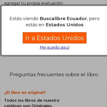
agregar tu propia evaluación
.
0% (0)
Estás viendo
Buscalibre Ecuador
, pero
0% (0)
estás en
Estados Unidos
0% (0)
Ir a Estados Unidos
0% (0)
0% (0)
Me quedo aquí
Preguntas frecuentes sobre el libro
¿El libro es original?
Todos los libros de nuestro
catálogo son Originales.