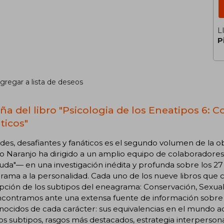
L
P
gregar a lista de deseos
ña del libro "Psicologia de los Eneatipos 6: C
ticos"
es, desafiantes y fanáticos es el segundo volumen de la o
o Naranjo ha dirigido a un amplio equipo de colaboradores
duda"— en una investigación inédita y profunda sobre los 27
rama a la personalidad. Cada uno de los nueve libros que
pción de los subtipos del eneagrama: Conservación, Sexua
ncontramos ante una extensa fuente de información sobre
ocidos de cada carácter: sus equivalencias en el mundo ac
os subtipos, rasgos más destacados, estrategia interpersonal