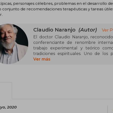
ípicas, personajes célebres, problemas en el desarrollo de
 conjunto de recomendaciones terapéuticas y tareas útiles 
r.
Claudio Naranjo
(Autor)
Ver P
El doctor Claudio Naranjo, reconocido 
conferenciante de renombre internac
trabajo experimental y teórico como
tradiciones espirituales. Uno de los 
psicoactivas y la terapia psicodélica y 
Ver más
(fundador de la terapia gestalt) 
posteriormente la Psicología de los E
Oscar Ichazo y fundó el Instituto SAT 
Verdad], una escuela de integración psi
de la psicología transpersonal y 
espiritualidad
Cuando no escribe, viaja por todo el mu
ayo, 2020
demás en su búsqueda de la transformac