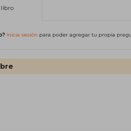
libro
o?
Inicia sesión
para poder agregar tu propia preg
ibre