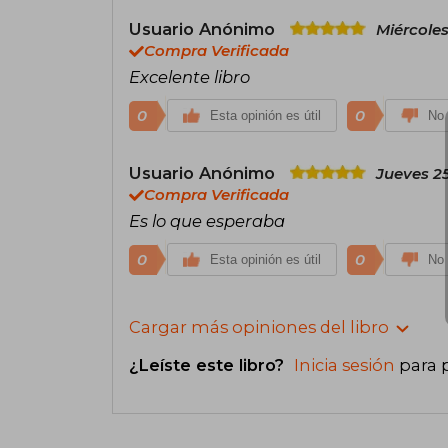
Usuario Anónimo
Miércoles
Compra Verificada
Excelente libro
0
0
Esta opinión es útil
No 
Usuario Anónimo
Jueves 2
Compra Verificada
Es lo que esperaba
0
0
Esta opinión es útil
No 
Cargar más opiniones del libro
¿Leíste este libro?
Inicia sesión
para 