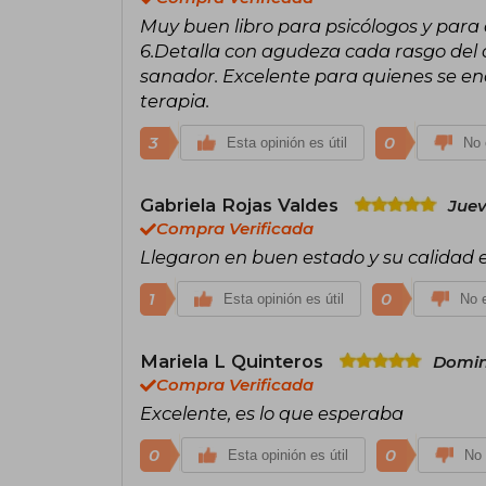
Muy buen libro para psicólogos y para 
6.Detalla con agudeza cada rasgo del 
sanador. Excelente para quienes se e
terapia.
3
0
Esta opinión es útil
No 
Gabriela Rojas Valdes
Juev
Compra Verificada
Llegaron en buen estado y su calidad 
1
0
Esta opinión es útil
No e
Mariela L Quinteros
Domin
Compra Verificada
Excelente, es lo que esperaba
0
0
Esta opinión es útil
No 