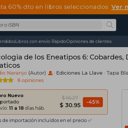
ta 60% dto en libros seleccionados
Ver 
endidos
Libros con envío Rápido
Opiniones de clientes
cologia de los Eneatipos 6: Cobardes, 
aticos
io Naranjo
(Autor)
·
Ediciones La Llave
· Tapa Bl
8 opiniones
bro Nuevo
$ 56.27
-45%
portado
$ 30.95
vío:
11 a 18
días háb.
s de importación incluídos en el precio ✅