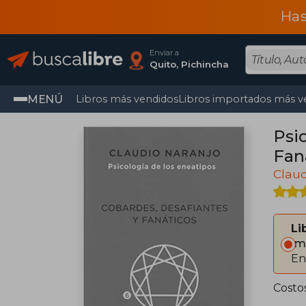
Has
Enviar a
Quito, Pichincha
MENÚ
Libros más vendidos
Libros importados más v
Psi
Fan
Claud
Li
Im
En
Costo