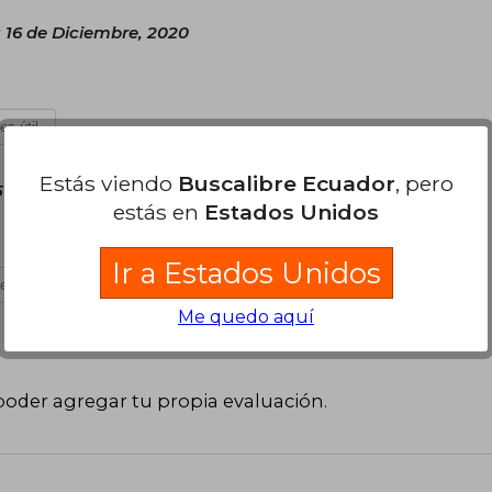
 16 de Diciembre, 2020
es útil
Estás viendo
Buscalibre Ecuador
, pero
5 de Noviembre, 2021
estás en
Estados Unidos
Ir a Estados Unidos
es útil
Me quedo aquí
poder agregar tu propia evaluación
.