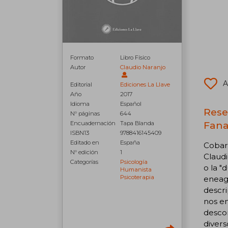
Formato
Libro Físico
Autor
Claudio Naranjo
A
Editorial
Ediciones La Llave
Año
2017
Idioma
Español
Rese
N° páginas
644
Fana
Encuadernación
Tapa Blanda
ISBN13
9788416145409
Editado en
España
Cobard
N° edición
1
Claudi
Categorías
Psicología
o la "
Humanista
Psicoterapia
eneag
descri
nos e
descon
divers