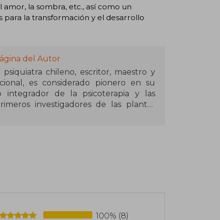
l amor, la sombra, etc., así como un
para la transformación y el desarrollo
ágina del Autor
psiquiatra chileno, escritor, maestro y
ional, es considerado pionero en su
 integrador de la psicoterapia y las
primeros investigadores de las plantas
uno de los tres sucesores de Fritz Perls
en el Instituto Esalen. Desarrolló
neatipos a partir del Protoanálisis de
(Seekers After Truth) [Buscadores de la
coespiritual. Se le considera un pionero
un integrador entre psicoterapia y
ndo, consagrando su vida a ayudar a los
ión y tratando de influir en la opinión
100% (8)