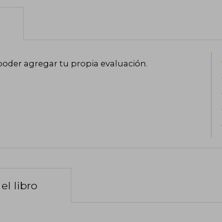
diseñadas para reforzar conceptos clav
poder agregar tu propia evaluación
.
el libro