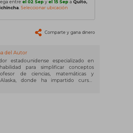
lega entre
el 02 Sep
y
el 15 Sep
a
Quito,
ichincha
.
Seleccionar ubicación
Comparte y gana dinero
na del Autor
or estadounidense especializado en
bilidad para simplificar conceptos
fesor de ciencias, matemáticas y
Alaska, donde ha impartido cursos
estado escribiendo programas desde los
cribir y desarrollar recursos educativos
intensivo de Python". Este libro,
vo y de programación, ofrece una
royectos al lenguaje Python. Además,
s", un conjunto de tarjetas didácticas