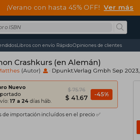
¡Verano con hasta 45% OFF!
Ver más
endidos
Libros con envío Rápido
Opiniones de clientes
hon Crashkurs (en Alemán)
Matthes
(Autor)
·
Dpunkt.Verlag Gmbh Sep 2023,
bro Nuevo
$ 75.76
-45%
portado
$ 41.67
vío:
17 a 24
días háb.
s de importación incluídos en el precio ✅