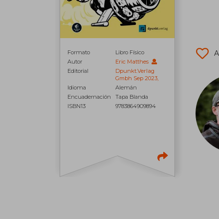
A
Formato
Libro Físico
Autor
Eric Matthes
Editorial
Dpunkt.Verlag
Gmbh Sep 2023,
Idioma
Alemán
Encuadernación
Tapa Blanda
ISBN13
9783864909894