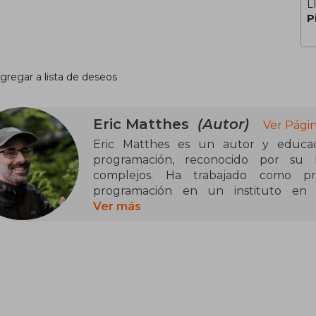
L
P
gregar a lista de deseos
Eric Matthes
(Autor)
Ver Pági
​Eric Matthes es un autor y educad
programación, reconocido por su ha
complejos. Ha trabajado como pro
programación en un instituto en 
introductorios de Python. Matthes ha 
Ver más
cinco años y actualmente se dedica a es
relacionados con la programación.
Su obra más destacada es "Curso 
perteneciente al género educati
introducción práctica y basada en p
Matthes es autor de "Python Flash Card