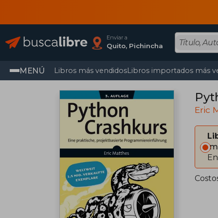
Enviar a
Quito, Pichincha
MENÚ
Libros más vendidos
Libros importados más v
Pyt
Eric 
Li
Im
En
Costo