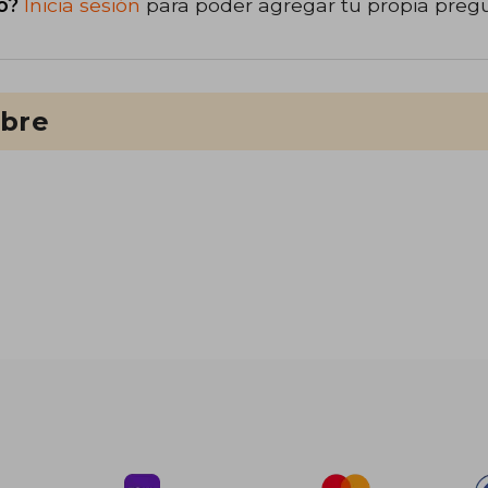
o?
Inicia sesión
para poder agregar tu propia preg
ibre