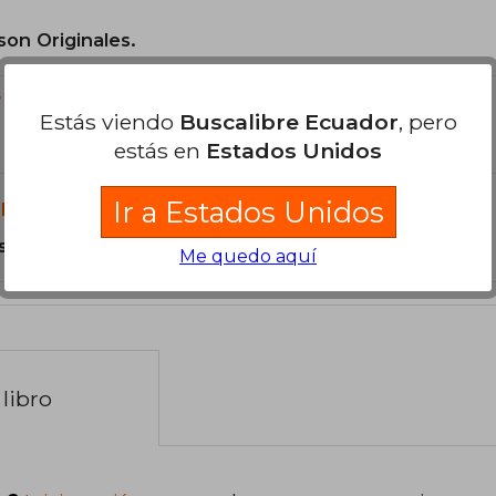
son Originales.
?
Estás viendo
Buscalibre Ecuador
, pero
estás en
Estados Unidos
Ir a Estados Unidos
libro?
s Tapa Blanda.
Me quedo aquí
libro