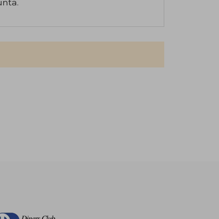
unta.