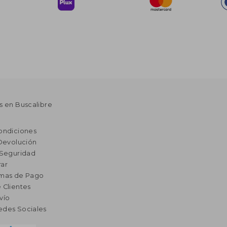
s en Buscalibre
ondiciones
 Devolución
 Seguridad
ar
rmas de Pago
 Clientes
vío
edes Sociales