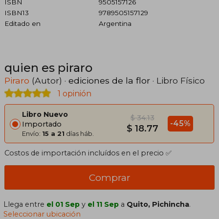
ISBN
9505157126
ISBN13
9789505157129
Editado en
Argentina
quien es piraro
Piraro
(Autor) ·
ediciones de la flor
· Libro Físico
1 opinión
Libro Nuevo
$ 34.13
-45%
Importado
$ 18.77
Envío:
15 a 21
días háb.
Costos de importación incluídos en el precio ✅
Comprar
Llega entre
el 01 Sep
y
el 11 Sep
a
Quito, Pichincha
.
Seleccionar ubicación