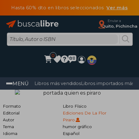
Hasta 60% dto en libros seleccionados
Ver más
Enviar a
Quito, Pichincha
0
MENÚ
Libros más vendidos
Libros importados más v
Formato
Libro Físico
Editorial
Ediciones De La Flor
Autor
Piraro
Tema
humor gráfico
Idioma
Español