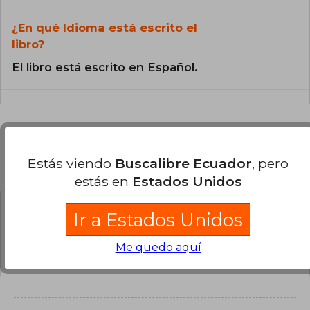
¿En qué Idioma está escrito el
libro?
El libro está escrito en Español.
Preguntas y respuestas sobre el libro
Estás viendo
Buscalibre Ecuador
, pero
estás en
Estados Unidos
Ir a Estados Unidos
¿Tienes una pregunta sobre el libro?
Inicia
sesión
para poder agregar tu propia pregunta.
Me quedo aquí