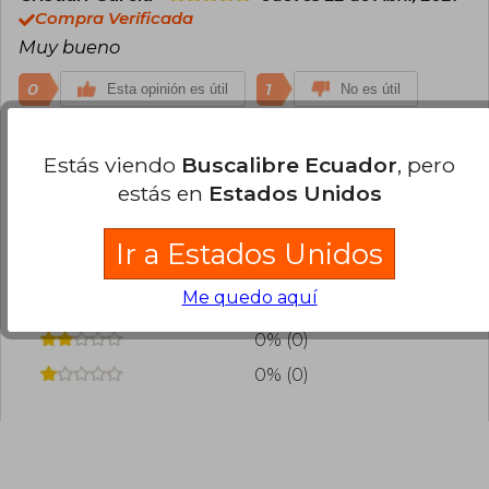
como una de las figuras más queridas y
Compra Verificada
estudiadas de la historia de la historieta.
Muy bueno
0
1
Esta opinión es útil
No es útil
¿Leíste este libro?
Inicia sesión
para poder
Estás viendo
Buscalibre Ecuador
, pero
agregar tu propia evaluación
.
estás en
Estados Unidos
33% (1)
Ir a Estados Unidos
67% (2)
Me quedo aquí
0% (0)
0% (0)
0% (0)