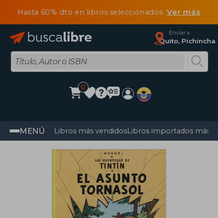
Hasta 60% dto en libros seleccionados
Ver más
Enviar a
Quito, Pichincha
0
MENÚ
Libros más vendidos
Libros importados más v