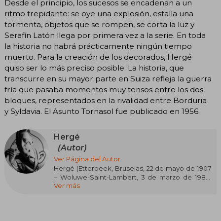
Desde el principio, los sucesos se encadenan a un
ritmo trepidante: se oye una explosión, estalla una
tormenta, objetos que se rompen, se corta la luz y
Serafín Latón llega por primera vez a la serie. En toda
la historia no habrá prácticamente ningún tiempo
muerto. Para la creación de los decorados, Hergé
quiso ser lo más preciso posible. La historia, que
transcurre en su mayor parte en Suiza refleja la guerra
fría que pasaba momentos muy tensos entre los dos
bloques, representados en la rivalidad entre Borduria
y Syldavia. El Asunto Tornasol fue publicado en 1956.
Hergé
(Autor)
Ver Página del Autor
Hergé (Etterbeek, Bruselas, 22 de mayo de 1907
– Woluwe-Saint-Lambert, 3 de marzo de 1983)
Ver más
fue un historietista belga reconocido a nivel
internacional como el creador de Las aventuras
de Tintín, una de las series de cómic más
influyentes y queridas del siglo XX. Su estilo