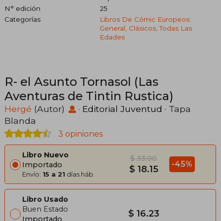
N° edición
25
Categorías
Libros De Cómic Europeos:
General, Clásicos, Todas Las
Edades
R- el Asunto Tornasol (Las
Aventuras de Tintin Rustica)
Hergé
(Autor)
·
Editorial Juventud
· Tapa
Blanda
3 opiniones
Libro Nuevo
$ 33.00
-45%
Importado
$ 18.15
Envío:
15 a 21
días háb.
Libro Usado
Buen Estado
$ 16.23
Importado