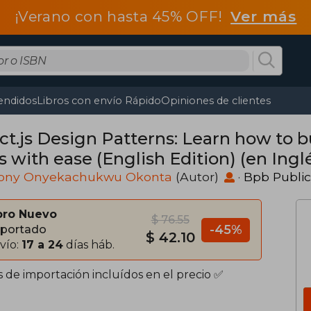
¡Verano con hasta 45% OFF!
Ver más
endidos
Libros con envío Rápido
Opiniones de clientes
ct.js Design Patterns: Learn how to b
 with ease (English Edition) (en Ingl
ony Onyekachukwu Okonta
(Autor)
·
Bpb Public
bro Nuevo
$ 76.55
-45%
portado
$ 42.10
vío:
17 a 24
días háb.
s de importación incluídos en el precio ✅