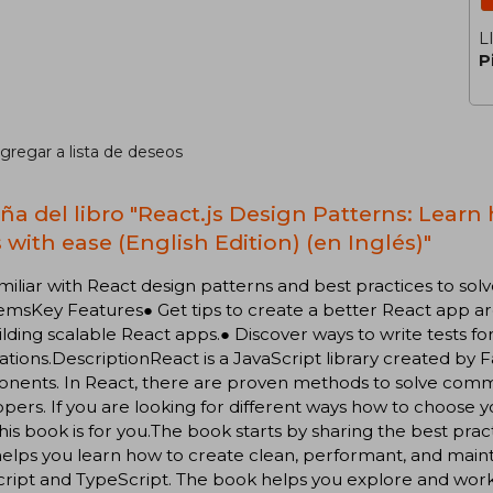
L
P
gregar a lista de deseos
ña del libro "React.js Design Patterns: Learn
 with ease (English Edition) (en Inglés)"
amiliar with React design patterns and best practices to
msKey Features● Get tips to create a better React app arc
ilding scalable React apps.● Discover ways to write tests fo
ations.DescriptionReact is a JavaScript library created by 
nents. In React, there are proven methods to solve co
pers. If you are looking for different ways how to choose 
his book is for you.The book starts by sharing the best pract
helps you learn how to create clean, performant, and mai
ript and TypeScript. The book helps you explore and work 