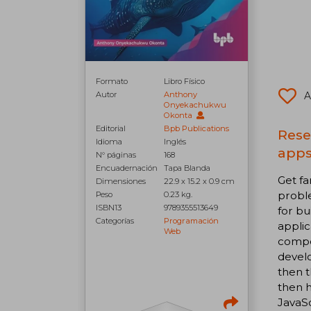
Formato
Libro Físico
A
Autor
Anthony
Onyekachukwu
Okonta
Editorial
Bpb Publications
Rese
Idioma
Inglés
apps
N° páginas
168
Encuadernación
Tapa Blanda
Get f
Dimensiones
22.9 x 15.2 x 0.9 cm
proble
Peso
0.23 kg.
ISBN13
9789355513649
for bu
Categorías
Programación
applic
Web
compo
develo
then t
then 
JavaSc