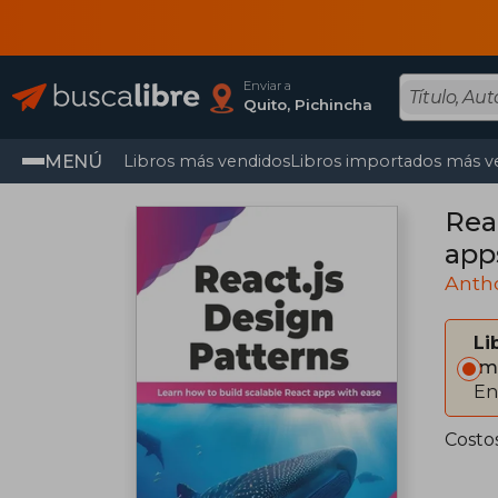
Enviar a
Quito, Pichincha
MENÚ
Libros más vendidos
Libros importados más v
Rea
apps
Anth
Li
Im
En
Costo