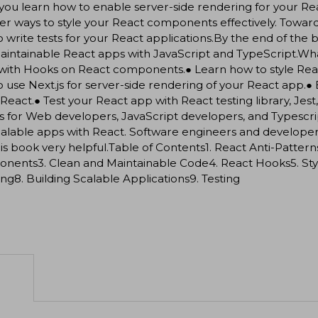
you learn how to enable server-side rendering for your Rea
er ways to style your React components effectively. Toward
 write tests for your React applications.By the end of the 
aintainable React apps with JavaScript and TypeScript.Wh
 with Hooks on React components.● Learn how to style Re
 use Next.js for server-side rendering of your React app.● 
 React.● Test your React app with React testing library, Jest
s for Web developers, JavaScript developers, and Typescr
alable apps with React. Software engineers and developers 
his book very helpful.Table of Contents1. React Anti-Pattern
nents3. Clean and Maintainable Code4. React Hooks5. Styl
ng8. Building Scalable Applications9. Testing