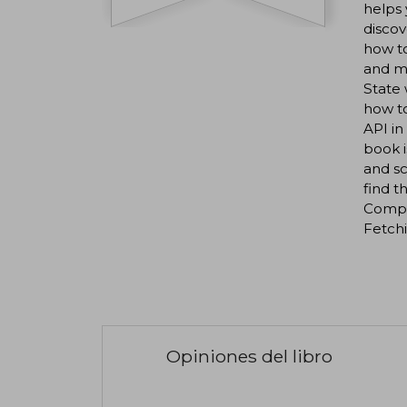
helps 
discov
how to
and m
State
how to
API in
book i
and sc
find t
Compo
Fetchi
Opiniones del libro