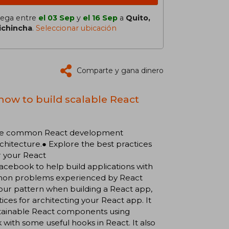
lega entre
el 03 Sep
y
el 16 Sep
a
Quito,
ichincha
.
Seleccionar ubicación
Comparte y gana dinero
 how to build scalable React
 solve common React development
hitecture.● Explore the best practices
r your React
Facebook to help build applications with
mmon problems experienced by React
your pattern when building a React app,
ices for architecting your React app. It
ntainable React components using
with some useful hooks in React. It also