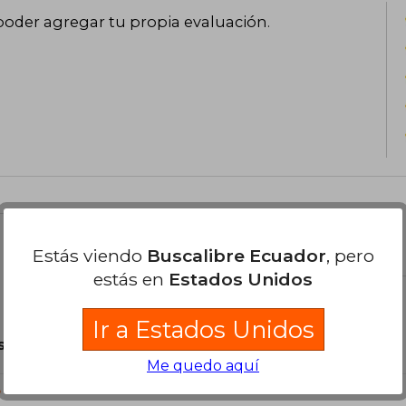
poder agregar tu propia evaluación
.
el libro
Estás viendo
Buscalibre Ecuador
, pero
estás en
Estados Unidos
Ir a Estados Unidos
son Originales.
Me quedo aquí
?