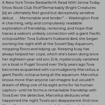
A New York Times Bestseller!A Read With Jenna Today
Show Book Club Pick!"Remarkably Bright Creatures
[is] an ultimately feel-good but deceptively sensitive
debut. . . . Memorable and tender." -- Washington Post
A charming, witty and compulsively readable
exploration of friendship, reckoning, and hope that
traces a widow's unlikely connection with a giant Pacific
octopusAfter Tova Sullivan's husband died, she began
working the night shift at the Sowell Bay Aquarium,
mopping floors and tidying up. Keeping busy has
always helped her cope, which she's been doing since
her eighteen-year-old son, Erik, mysteriously vanished
on a boat in Puget Sound over thirty years ago.Tova
becomes acquainted with curmudgeonly Marcellus, a
giant Pacific octopus living at the aquarium. Marcellus
knows more than anyone can imagine but wouldn't
dream of lifting one of his eight arms for his human
captors--until he forms a remarkable friendship with
Tova.Ever the detective, Marcellus deduces what
happened the night Tova's son disappeared. And now