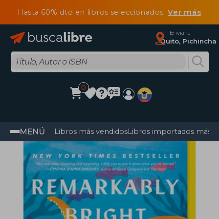
Hasta 60% dto en libros seleccionados
Ver más
Enviar a
Quito, Pichincha
0
MENÚ
Libros más vendidos
Libros importados más v