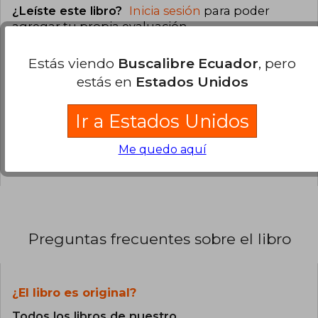
¿Leíste este libro?
Inicia sesión
para poder
agregar tu propia evaluación
.
Estás viendo
Buscalibre Ecuador
, pero
0% (0)
estás en
Estados Unidos
0% (0)
0% (0)
Ir a Estados Unidos
0% (0)
Me quedo aquí
0% (0)
Preguntas frecuentes sobre el libro
¿El libro es original?
Todos los libros de nuestro