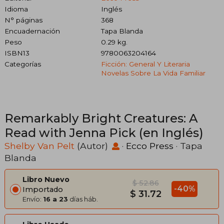
Idioma
Inglés
N° páginas
368
Encuadernación
Tapa Blanda
Peso
0.29 kg.
ISBN13
9780063204164
Categorías
Ficción: General Y Literaria
Novelas Sobre La Vida Familiar
Remarkably Bright Creatures: A
Read with Jenna Pick (en Inglés)
Shelby Van Pelt
(Autor)
·
Ecco Press
· Tapa
Blanda
Libro Nuevo
$ 52.86
-40%
Importado
$ 31.72
Envío:
16 a 23
días háb.