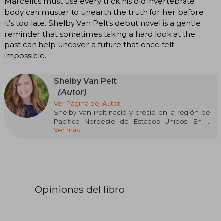
Marcellus must use every trick his old invertebrate
body can muster to unearth the truth for her before
it's too late. Shelby Van Pelt's debut novel is a gentle
reminder that sometimes taking a hard look at the
past can help uncover a future that once felt
impossible.
Shelby Van Pelt
(Autor)
Ver Página del Autor
Shelby Van Pelt nació y creció en la región del
Pacífico Noroeste de Estados Unidos. En la
Ver más
actualidad vive a las afueras de Chicago con su
familia. Criaturas luminosas es su primera novela.
Opiniones del libro