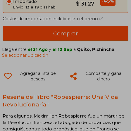
-45%
Importado
$ 31.27
Envío:
13 a 19
días háb.
Costos de importación incluídos en el precio ✅
Comprar
Llega entre
el 31 Ago
y
el 10 Sep
a
Quito, Pichincha
.
Seleccionar ubicación
Agregar a lista de
Comparte y gana
deseos
dinero
Reseña del libro "Robespierre: Una Vida
Revolucionaria"
Para algunos, Maximilien Robespierre fue un mártir de
la Revolución francesa, el abogado de provincias que
consiguió, contra todo pronóstico, que en Francia se