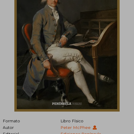
Formato
Libro Físico
Autor
Peter McPhee
Editorial
Ediciones Península