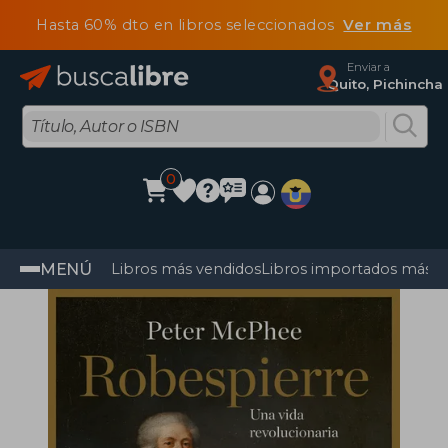
Hasta 60% dto en libros seleccionados
Ver más
Enviar a
Quito, Pichincha
0
MENÚ
Libros más vendidos
Libros importados más v