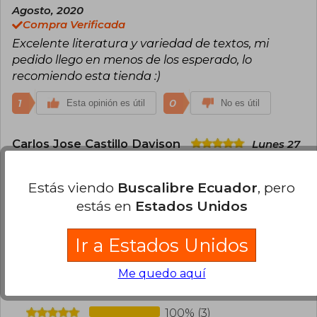
Agosto, 2020
Compra Verificada
Excelente literatura y variedad de textos, mi
pedido llego en menos de los esperado, lo
recomiendo esta tienda :)
1
0
Esta opinión es útil
No es útil
Carlos Jose Castillo Davison
Lunes 27
de Septiembre, 2021
Compra Verificada
Estás viendo
Buscalibre Ecuador
, pero
Excelente
estás en
Estados Unidos
0
0
Esta opinión es útil
No es útil
Ir a Estados Unidos
¿Leíste este libro?
Inicia sesión
para poder
Me quedo aquí
agregar tu propia evaluación
.
100% (3)