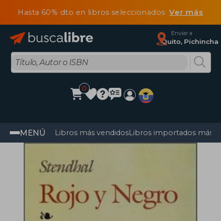
Hasta 60% dto en libros seleccionados
Ver más
Enviar a
Quito, Pichincha
0
MENÚ
Libros más vendidos
Libros importados más v