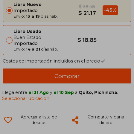
Libro Nuevo
$ 38.48
-45%
Importado
$ 21.17
Envío:
13 a 19
días háb.
Libro Usado
Buen Estado
$ 18.85
Importado
Envío:
14 a 21
días háb.
Costos de importación incluídos en el precio ✅
Comprar
Llega entre
el 31 Ago
y
el 10 Sep
a
Quito, Pichincha
.
Seleccionar ubicación
Agregar a lista de
Comparte y gana
deseos
dinero