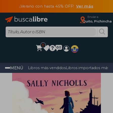
¡Verano con hasta 45% OFF!
Ver más
Enviar a
Quito, Pichincha
0
MENÚ
Libros más vendidos
Libros importados más v