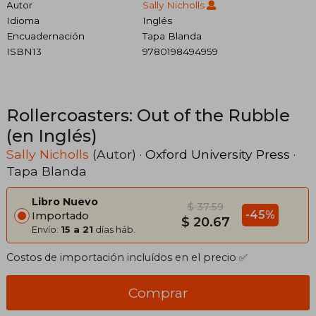
Autor
Sally Nicholls
Idioma
Inglés
Encuadernación
Tapa Blanda
ISBN13
9780198494959
Rollercoasters: Out of the Rubble
(en Inglés)
Sally Nicholls
(Autor) ·
Oxford University Press
·
Tapa Blanda
Libro Nuevo
$ 37.59
-45%
Importado
$ 20.67
Envío:
15 a 21
días háb.
Costos de importación incluídos en el precio ✅
Comprar