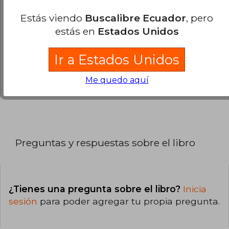
El libro está escrito en Inglés.
Estás viendo
Buscalibre Ecuador
, pero
estás en
Estados Unidos
¿Cuál es la encuadernación de este libro?
Ir a Estados Unidos
La encuadernación de esta edición es Tapa
Blanda.
Me quedo aquí
Preguntas y respuestas sobre el libro
¿Tienes una pregunta sobre el libro?
Inicia
sesión
para poder agregar tu propia pregunta.