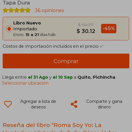
Tapa Dura
36 opiniones
Libro Nuevo
$ 54.77
-45%
Importado
$ 30.12
Envío:
15 a 21
días háb.
Costos de importación incluídos en el precio ✅
Comprar
Llega entre
el 31 Ago
y
el 10 Sep
a
Quito, Pichincha
.
Seleccionar ubicación
Agregar a lista de
Comparte y gana
deseos
dinero
Reseña del libro "Roma Soy Yo: La