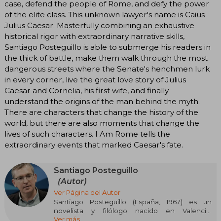
case, defend the people of Rome, and defy the power
of the elite class. This unknown lawyer's name is Caius
Julius Caesar. Masterfully combining an exhaustive
historical rigor with extraordinary narrative skills,
Santiago Posteguillo is able to submerge his readers in
the thick of battle, make them walk through the most
dangerous streets where the Senate's henchmen lurk
in every corner, live the great love story of Julius
Caesar and Cornelia, his first wife, and finally
understand the origins of the man behind the myth.
There are characters that change the history of the
world, but there are also moments that change the
lives of such characters. I Am Rome tells the
extraordinary events that marked Caesar's fate.
Santiago Posteguillo
(Autor)
Ver Página del Autor
Santiago Posteguillo (España, 1967) es un
novelista y filólogo nacido en Valencia,
Ver más
especializado en novela histórica ambientada