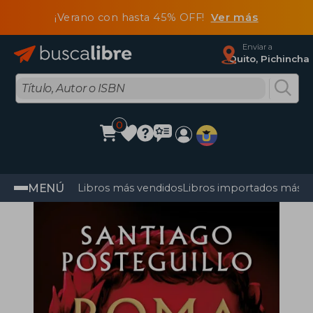
¡Verano con hasta 45% OFF!
Ver más
Enviar a
Quito, Pichincha
0
MENÚ
Libros más vendidos
Libros importados más v