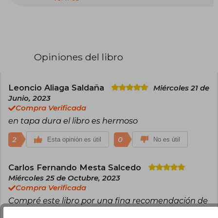
en la antigua Roma. Es autor de trilogías exitosas
como la de Escipión (Africanus, el hijo del
cónsul, Las legiones malditas, La traición de
Roma) y la de Trajano. Su novela Yo, Julia obtuvo
el Premio Planeta en 2018, consolidando su
prestigio como uno de los principales autores
Opiniones del libro
de novela histórica en español. Además de su
labor literaria, es profesor universitario de
lengua y literatura inglesa y ha publicado
numerosos ensayos académicos.
Leoncio Aliaga Saldaña
Miércoles 21 de
Junio, 2023
Compra Verificada
en tapa dura el libro es hermoso
2
0
Esta opinión es útil
No es útil
Carlos Fernando Mesta Salcedo
Miércoles 25 de Octubre, 2023
Compra Verificada
Compré este libro por una fina recomendación de
un amigo. La compra fue muy sencilla y me