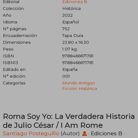
Editorial
Ediciones B
Colección
Histórica
Año
2022
Idioma
Español
N° páginas
752
Encuadernación
Tapa Dura
Dimensiones
23.80 x 16.30
Peso
1.07 kg.
ISBN
9788466671781
ISBN13
9788466671781
Editado en
España
N° edición
001
Categorías
Mundo Antiguo
Ficción Histórica
Roma Soy Yo: La Verdadera Historia
de Julio César / I Am Rome
Santiago Posteguillo
(Autor)
·
Ediciones B
·