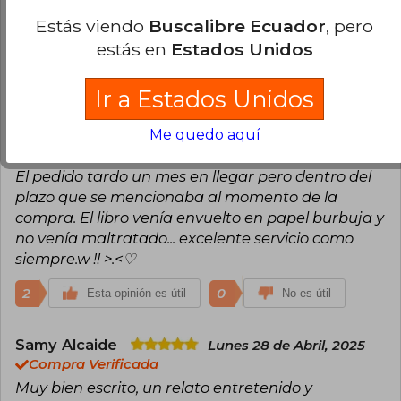
considero un lector apasionado por los libros de
Estás viendo
Buscalibre Ecuador
, pero
historia.
estás en
Estados Unidos
2
0
Esta opinión es útil
No es útil
Ir a Estados Unidos
Gin Vivanco
Domingo 29 de Diciembre,
Me quedo aquí
2024
Compra Verificada
El pedido tardo un mes en llegar pero dentro del
plazo que se mencionaba al momento de la
compra. El libro venía envuelto en papel burbuja y
no venía maltratado... excelente servicio como
siempre.w !! >.<♡
2
0
Esta opinión es útil
No es útil
Samy Alcaide
Lunes 28 de Abril, 2025
Compra Verificada
Muy bien escrito, un relato entretenido y