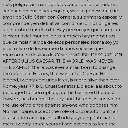
más peligrosas mientras los sicarios de los senadores
acechan en cualquier esquina, vivir la gran historia de
amor de Julio César con Cornelia, su primera esposa, y
comprender, en definitiva, cómo fueron los orígenes
del hombre tras el mito. Hay personajes que cambian
la historia del mundo, pero también hay momentos
que cambian la vida de esos personajes. Roma soy yo
es el relato de los extraordinarios sucesos que
marcaron el destino de César. ENGLISH DESCRIPTION
AFTER JULIUS CAESAR, THE WORLD WAS NEVER
THE SAME. If there was ever a man born to change
the course of History, that was Julius Caesar. His
legend, twenty centuries later, is more alive than ever.
Rome, year 77 b.C. Cruel Senator Dolabella is about to
be judged for corruption, but he has hired the best
lawyers, has bought the jury, and, besides, is known for
the use of violence against anyone who opposes him.
No man dares accept the role of prosecutor, until all
of a sudden and against all odds, a young Patrician of
mere twenty-three years of age accepts to lead the