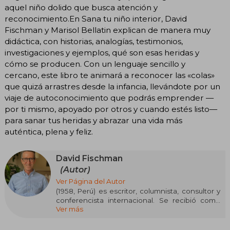
aquel niño dolido que busca atención y
reconocimiento.En Sana tu niño interior, David
Fischman y Marisol Bellatin explican de manera muy
didáctica, con historias, analogías, testimonios,
investigaciones y ejemplos, qué son esas heridas y
cómo se producen. Con un lenguaje sencillo y
cercano, este libro te animará a reconocer las «colas»
que quizá arrastres desde la infancia, llevándote por un
viaje de autoconocimiento que podrás emprender —
por ti mismo, apoyado por otros y cuando estés listo—
para sanar tus heridas y abrazar una vida más
auténtica, plena y feliz.
David Fischman
(Autor)
Ver Página del Autor
(1958, Perú) es escritor, columnista, consultor y
conferencista internacional. Se recibió como
Ver más
Ingeniero Civil en el Georgia Institute of
Tecnology y obtuvo su Maestría en
administración de Empresas en la Universidad