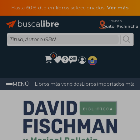
Hasta 60% dto en libros seleccionados
Ver más
Enviar a
Quito, Pichincha
0
MENÚ
Libros más vendidos
Libros importados más v