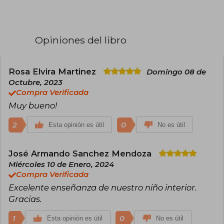
de Boston. Fue Vicerrector de Innovación de
Innovación y Desarrollo de la Universidad
Peruana de Ciencias Aplicadas (UPC), de la cual
es miembro fundador. Ha dedicado los últimos
Opiniones del libro
años a la investigación y enseñanza de temas
de liderazgo, recursos humanos y cultura
empresarial. Sus artículos han sido publicados
en los diarios El Comercio (Perú), El Mercurio
Rosa Elvira Martinez
Domingo 08 de
(Chile), La Prensa (Panamá) y La Nación (Costa
Octubre, 2023
Rica).
Compra Verificada
Muy bueno!
2
0
Esta opinión es útil
No es útil
José Armando Sanchez Mendoza
Miércoles 10 de Enero, 2024
Compra Verificada
Excelente enseñanza de nuestro niño interior.
Gracias.
1
0
Esta opinión es útil
No es útil