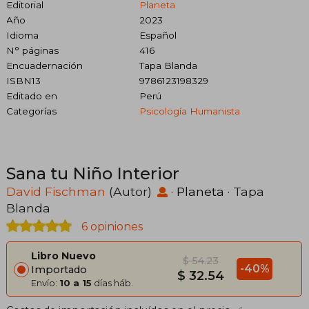
Editorial
Planeta
Año
2023
Idioma
Español
N° páginas
416
Encuadernación
Tapa Blanda
ISBN13
9786123198329
Editado en
Perú
Categorías
Psicología Humanista
Sana tu Niño Interior
David Fischman
(Autor)
·
Planeta
· Tapa
Blanda
6 opiniones
Libro Nuevo
$ 54.23
-40%
Importado
$ 32.54
Envío:
10 a 15
días háb.