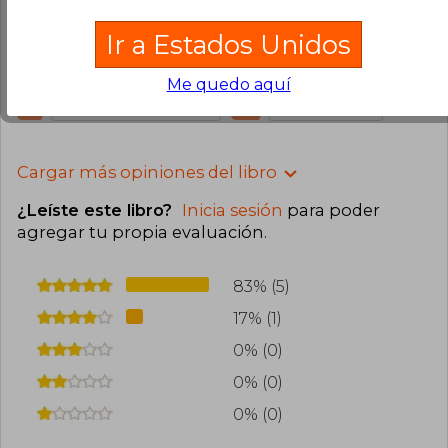
Noviembre, 2024
Ir a Estados Unidos
Compra Verificada
Interesante!!
Me quedo aquí
1
0
Esta opinión es útil
No es útil
Cargar más opiniones del libro
¿Leíste este libro?
Inicia sesión
para poder
agregar tu propia evaluación
.
83% (5)
17% (1)
0% (0)
0% (0)
0% (0)