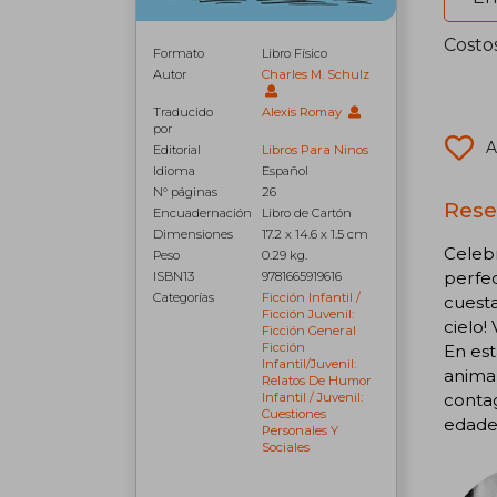
Costo
Formato
Libro Físico
Autor
Charles M. Schulz
Traducido
Alexis Romay
por
A
Editorial
Libros Para Ninos
Idioma
Español
N° páginas
26
Reseñ
Encuadernación
Libro de Cartón
Dimensiones
17.2 x 14.6 x 1.5 cm
Celebr
Peso
0.29 kg.
perfec
ISBN13
9781665919616
Categorías
Ficción Infantil /
cuesta
Ficción Juvenil:
cielo!
Ficción General
Ficción
En est
Infantil/juvenil:
animan
Relatos De Humor
Infantil / Juvenil:
contag
Cuestiones
edade
Personales Y
Sociales