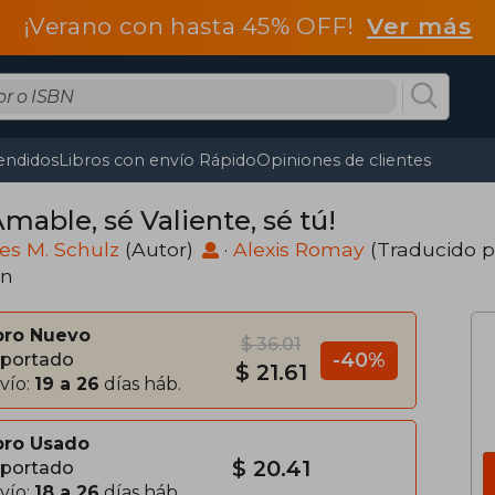
¡Verano con hasta 45% OFF!
Ver más
endidos
Libros con envío Rápido
Opiniones de clientes
mable, sé Valiente, sé tú!
es M. Schulz
(Autor)
·
Alexis Romay
(Traducido p
ón
bro Nuevo
$ 36.01
-40%
portado
$ 21.61
vío:
19 a 26
días háb.
bro Usado
$ 20.41
portado
vío:
18 a 26
días háb.