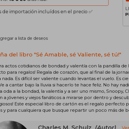
L
s de importación incluídos en el precio ✅
P
gregar a lista de deseos
a del libro "Sé Amable, sé Valiente, sé tú!"
a actos cotidianos de bondad y valentía con la pandilla de 
to para regalos! Regala de corazón, que al final de la jorn
 nada. Es difícil ser valiente cuando levantas el vuelo. Es c
 Ve a cantar bajo la lluvia si hacerlo te hace feliz. No hay n
a oda a la bondad, la valentía y a ser uno mismo, Snoopy, C
 a jóvenes y viejos fanáticos a mirarse por dentro y descub
iosos! Este especial libro de cartón es el regalo perfecto 
s y para cualquiera que busque repartir un poco más de 
Charles M. Schulz
(Autor)
Ve