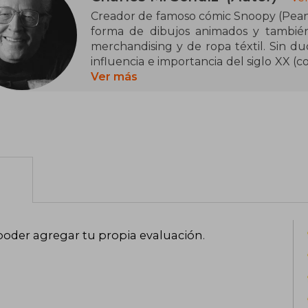
Creador de famoso cómic Snoopy (Peanut
forma de dibujos animados y también
merchandising y de ropa téxtil. Sin duda, Snoopy es la tira cómica con mayor
influencia e importancia del siglo XX (co
fama lo ha llevado a ser incluso la m
Ver más
2.600 periódicos en 40 idiomas, llegand
poder agregar tu propia evaluación
.