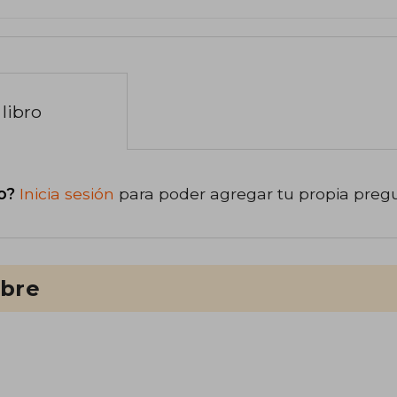
libro
o?
Inicia sesión
para poder agregar tu propia preg
ibre