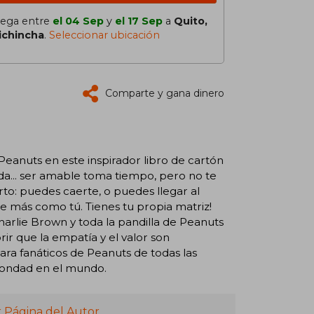
lega entre
el 04 Sep
y
el 17 Sep
a
Quito,
ichincha
.
Seleccionar ubicación
Comparte y gana dinero
Peanuts en este inspirador libro de cartón
ada... ser amable toma tiempo, pero no te
ierto: puedes caerte, o puedes llegar al
adie más como tú. Tienes tu propia matriz!
harlie Brown y toda la pandilla de Peanuts
rir que la empatía y el valor son
para fanáticos de Peanuts de todas las
bondad en el mundo.
r Página del Autor