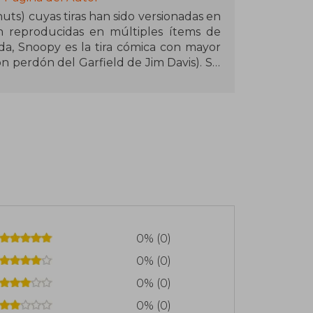
s) cuyas tiras han sido versionadas en
 reproducidas en múltiples ítems de
n perdón del Garfield de Jim Davis). Su
ascota de la NASA. Se ha publicado en
o a 355 millones de personas.
0% (0)
0% (0)
0% (0)
0% (0)