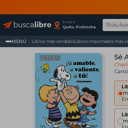
Enviar a
Quito, Pichincha
MENÚ
Libros más vendidos
Libros importados más v
Sé A
Charl
Cart
Li
Im
En
Li
Im
En