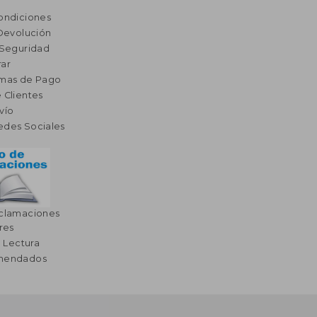
ondiciones
 Devolución
 Seguridad
ar
rmas de Pago
 Clientes
vío
edes Sociales
eclamaciones
res
a Lectura
omendados