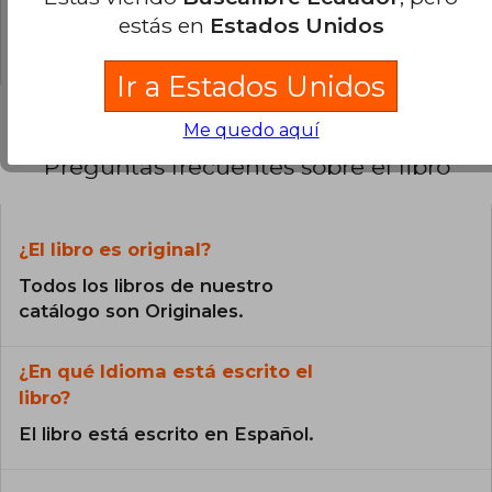
0% (0)
estás en
Estados Unidos
0% (0)
Ir a Estados Unidos
Me quedo aquí
Preguntas frecuentes sobre el libro
¿El libro es original?
Todos los libros de nuestro
catálogo son Originales.
¿En qué Idioma está escrito el
libro?
El libro está escrito en Español.