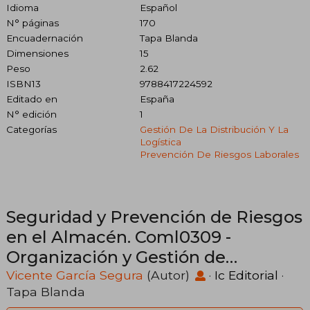
Idioma
Español
N° páginas
170
Encuadernación
Tapa Blanda
Dimensiones
15
Peso
2.62
ISBN13
9788417224592
Editado en
España
N° edición
1
Categorías
Gestión De La Distribución Y La
Logística
Prevención De Riesgos Laborales
Seguridad y Prevención de Riesgos
en el Almacén. Coml0309 -
Organización y Gestión de
Almacenes
Vicente García Segura
(Autor)
·
Ic Editorial
·
Tapa Blanda