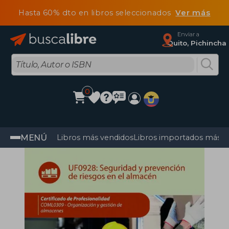
Hasta 60% dto en libros seleccionados
Ver más
Enviar a
Quito, Pichincha
0
MENÚ
Libros más vendidos
Libros importados más v