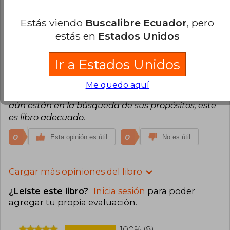
0
0
Esta opinión es útil
No es útil
Estás viendo
Buscalibre Ecuador
, pero
estás en
Estados Unidos
Augusto Hipolito Romero
Lunes 03 de
Febrero, 2025
Ir a Estados Unidos
Compra Verificada
Uno de los mejores libros de la trilogía de mi
Me quedo aquí
preferencia de Hermann Hesse. Para que ellos
aún están en la búsqueda de sus propósitos, este
es libro adecuado.
0
0
Esta opinión es útil
No es útil
Cargar más opiniones del libro
¿Leíste este libro?
Inicia sesión
para poder
agregar tu propia evaluación
.
100% (8)