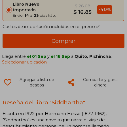
Libro Nuevo
$ 28.08
-40%
Importado
$ 16.85
Envío:
14 a 23
días háb.
Costos de importación incluídos en el precio ✅
Comprar
Llega entre
el 01 Sep
y
el 16 Sep
a
Quito, Pichincha
.
Seleccionar ubicación
Agregar a lista de
Comparte y gana
deseos
dinero
Reseña del libro "Siddhartha"
Escrita en 1922 por Hermann Hesse (1877-1962),
"Siddhartha" es una novela que narra el viaje de
descubrimiento personal de un hombre llamado