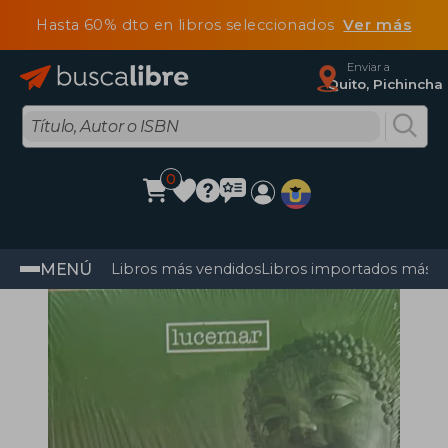
Hasta 60% dto en libros seleccionados
Ver más
Enviar a
Quito, Pichincha
0
MENÚ
Libros más vendidos
Libros importados más v