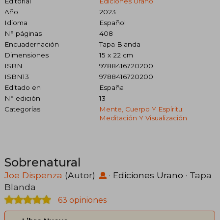
Editorial
Ediciones Urano
Año
2023
Idioma
Español
N° páginas
408
Encuadernación
Tapa Blanda
Dimensiones
15 x 22 cm
ISBN
9788416720200
ISBN13
9788416720200
Editado en
España
N° edición
13
Categorías
Mente, Cuerpo Y Espíritu:
Meditación Y Visualización
Sobrenatural
Joe Dispenza
(Autor)
·
Ediciones Urano
· Tapa
Blanda
63 opiniones