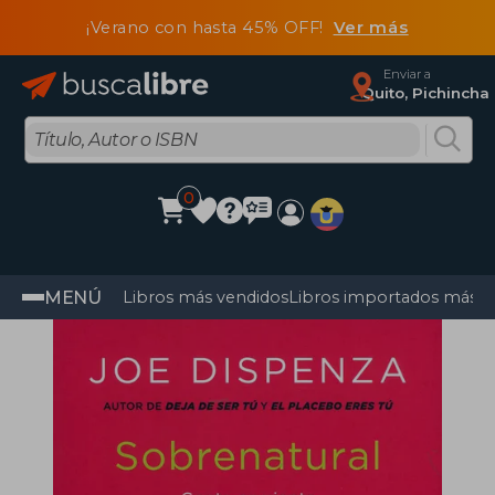
¡Verano con hasta 45% OFF!
Ver más
Enviar a
Quito, Pichincha
0
MENÚ
Libros más vendidos
Libros importados más v