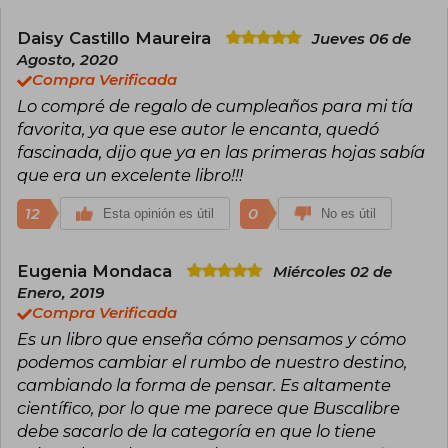
neurociencia y física cuántica para crear una
vida más sana y feliz. Joe Dispenza, que se dio a
Daisy Castillo Maureira
Jueves 06 de
conocer a raíz de su aparición en el premiado
Agosto, 2020
documental “¿Y tú qué sabes?”, es autor de los
Compra Verificada
superventas “Deja de ser tú” y “El placebo eres
Lo compré de regalo de cumpleaños para mi tía
tú”.
favorita, ya que ese autor le encanta, quedó
fascinada, dijo que ya en las primeras hojas sabía
que era un excelente libro!!!
12
0
Esta opinión es útil
No es útil
Eugenia Mondaca
Miércoles 02 de
Enero, 2019
Compra Verificada
Es un libro que enseña cómo pensamos y cómo
podemos cambiar el rumbo de nuestro destino,
cambiando la forma de pensar. Es altamente
científico, por lo que me parece que Buscalibre
debe sacarlo de la categoría en que lo tiene