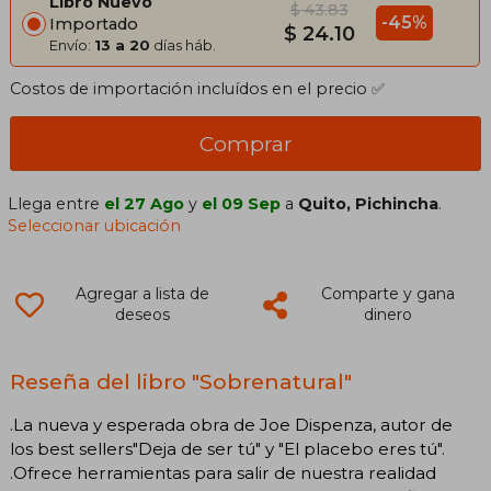
Libro Nuevo
$ 43.83
-45%
Importado
$ 24.10
Envío:
13 a 20
días háb.
Costos de importación incluídos en el precio ✅
Comprar
Llega entre
el 27 Ago
y
el 09 Sep
a
Quito, Pichincha
.
Seleccionar ubicación
Agregar a lista de
Comparte y gana
deseos
dinero
Reseña del libro "Sobrenatural"
.La nueva y esperada obra de Joe Dispenza, autor de
los best sellers"Deja de ser tú" y "El placebo eres tú".
.Ofrece herramientas para salir de nuestra realidad