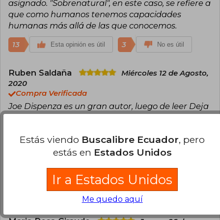
asignado. "Sobrenatural", en este caso, se refiere a
que como humanos tenemos capacidades
humanas más allá de las que conocemos.
13
3
Esta opinión es útil
No es útil
Ruben Saldaña
Miércoles 12 de Agosto,
2020
Compra Verificada
Joe Dispenza es un gran autor, luego de leer Deja
de ser tú, que por cierto es una gran obra, tuve
que conseguir en este libro que, por tan buenas
Estás viendo
Buscalibre Ecuador
, pero
referencias a cerca de él, estoy más que seguro
será asombroso. El servicio de Buscalibre es muy
estás en
Estados Unidos
bueno y super recomendado para esta y
cualquier otra obra literaria.
Ir a Estados Unidos
6
0
Esta opinión es útil
No es útil
Me quedo aquí