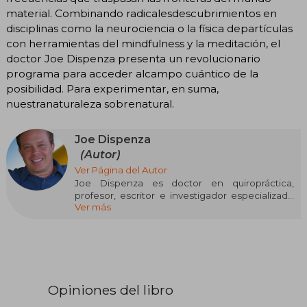
material. Combinando radicalesdescubrimientos en
disciplinas como la neurociencia o la física departículas
con herramientas del mindfulness y la meditación, el
doctor Joe Dispenza presenta un revolucionario
programa para acceder alcampo cuántico de la
posibilidad. Para experimentar, en suma,
nuestranaturaleza sobrenatural.
Joe Dispenza
(Autor)
Ver Página del Autor
Joe Dispenza es doctor en quiropráctica,
profesor, escritor e investigador especializado
Ver más
en neurología, neurociencia, bioquímica y
biología celular. Empezó a estudiar el
funcionamiento de la mente humana cuando,
tras lesionarse varias vértebras, volvió a caminar
contra todo pronóstico y sin someterse a
cirugía.
Opiniones del libro
Hoy viaja por todo el mundo enseñando a la
gente utilizar los últimos descubrimientos en