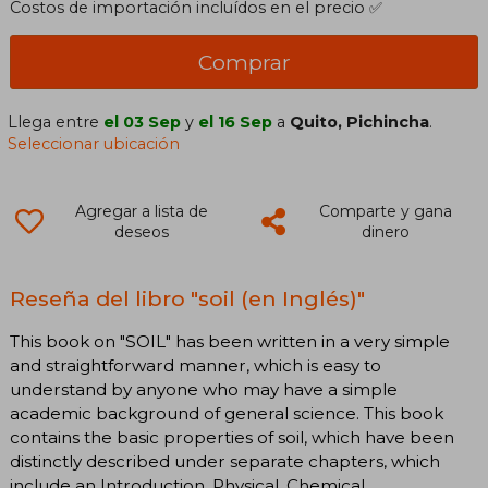
Costos de importación incluídos en el precio ✅
Comprar
Llega entre
el 03 Sep
y
el 16 Sep
a
Quito, Pichincha
.
Seleccionar ubicación
Agregar a lista de
Comparte y gana
deseos
dinero
Reseña del libro "soil (en Inglés)"
This book on "SOIL" has been written in a very simple
and straightforward manner, which is easy to
understand by anyone who may have a simple
academic background of general science. This book
contains the basic properties of soil, which have been
distinctly described under separate chapters, which
include an Introduction, Physical, Chemical,