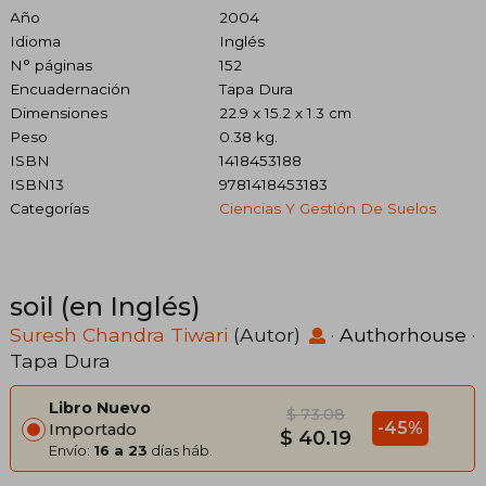
Año
2004
Idioma
Inglés
N° páginas
152
Encuadernación
Tapa Dura
Dimensiones
22.9 x 15.2 x 1.3 cm
Peso
0.38 kg.
ISBN
1418453188
ISBN13
9781418453183
Categorías
Ciencias Y Gestión De Suelos
soil (en Inglés)
Suresh Chandra Tiwari
(Autor)
·
Authorhouse
·
Tapa Dura
Libro Nuevo
$ 73.08
-45%
Importado
$ 40.19
Envío:
16 a 23
días háb.