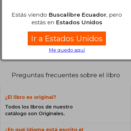
0% (0)
0% (0)
Estás viendo
Buscalibre Ecuador
, pero
estás en
Estados Unidos
0% (0)
0% (0)
Ir a Estados Unidos
0% (0)
Me quedo aquí
Preguntas frecuentes sobre el libro
¿El libro es original?
Todos los libros de nuestro
catálogo son Originales.
¿En qué Idioma está escrito el