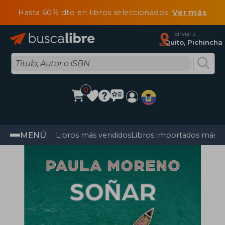
Hasta 60% dto en libros seleccionados
Ver más
Enviar a
Quito, Pichincha
0
MENÚ
Libros más vendidos
Libros importados más v