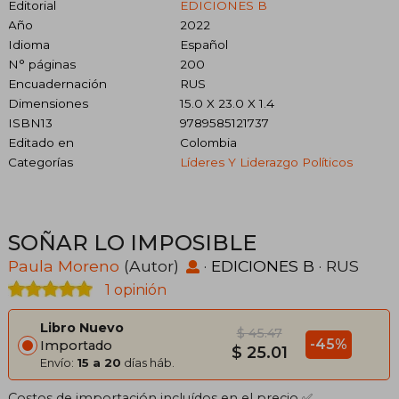
Editorial
EDICIONES B
Año
2022
Idioma
Español
N° páginas
200
Encuadernación
RUS
Dimensiones
15.0 X 23.0 X 1.4
ISBN13
9789585121737
Editado en
Colombia
Categorías
Líderes Y Liderazgo Políticos
SOÑAR LO IMPOSIBLE
Paula Moreno
(Autor)
·
EDICIONES B
· RUS
1 opinión
Libro Nuevo
$ 45.47
-45%
Importado
$ 25.01
Envío:
15 a 20
días háb.
Costos de importación incluídos en el precio ✅