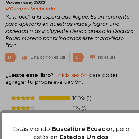
cien mujeres líderes en el mundo, y por la ONU
Noviembre, 2022
como una de las cien líderes afrodescendientes
Compra Verificada
más influyentes. En 2010 fundó la corporación
Ya lo pedí, a la espera que llegue. Es un referente
Manos Visibles, que preside en la actualidad, y
desde 2014 es miembro de la Junta Directiva de
para aplicarlo en nuestras vidas y lograr una
la Fundación Ford. Es autora de El poder de lo
sociedad más incluyente Bendiciones a la Doctora
invisible (Ediciones B) y ha sido columnista de El
Paula Moreno por brindarnos éste maravilloso
Tiempo por más de una década. Instagram:
libro
@paulamoreno_z Twitter: @paulamorenoz
Facebook: Paula Moreno
0
0
Esta opinión es útil
No es útil
¿Leíste este libro?
Inicia sesión
para poder
agregar tu propia evaluación
.
100% (1)
0% (0)
0% (0)
Estás viendo
Buscalibre Ecuador
, pero
0% (0)
estás en
Estados Unidos
0% (0)