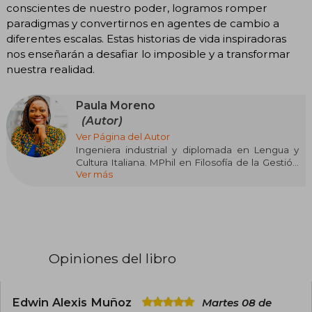
conscientes de nuestro poder, logramos romper
paradigmas y convertirnos en agentes de cambio a
diferentes escalas. Estas historias de vida inspiradoras
nos enseñarán a desafiar lo imposible y a transformar
nuestra realidad.
Paula Moreno
(Autor)
Ver Página del Autor
Ingeniera industrial y diplomada en Lengua y
Cultura Italiana. MPhil en Filosofía de la Gestión
Ver más
de la Universidad de Cambridge, con estudios
en Planeación Urbana y Liderazgo en MIT y Yale
University. Fue ministra de Cultura en Colombia,
la primera mujer afrocolombiana en ocupar un
cargo ministerial en el país. Ha recibido
múltiples reconocimientos, como la Orden San
Carlos del Gobierno colombiano, la Orden del
Opiniones del libro
Águila Azteca del Gobierno de México, el
Premio a la Excelencia Fulbright, el Global
Fairness Award y el Black Excellence Award.
Fue reconocida por la BBC como una de las
Edwin Alexis Muñoz
Martes 08 de